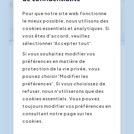
Pour que notre site web fonctionne
le mieux possible, nous utilisons des
cookies essentiels et analytiques. Si
vous êtes d'accord, veuillez
sélectionner 'Accepter tout'.
De 24.11.2026
Si vous souhaitez modifier vos
Data Storytelling - d'Excel à
préférences en matière de
PowerPoint
protection de la vie privée, vous
pouvez choisir 'Modifier les
4.3
(41 ratings)
préférences'. Si vous choisissez de
refuser, nous n'utiliserons que des
Vous avez analysé vos données ! Mais
cookies essentiels. Vous pouvez
qu'en est-il maintenant ? Comment
toujours modifier vos préférences en
sélectionner les éléments clés de...
consultant notre page sur les
cookies.
Anvers
Gand