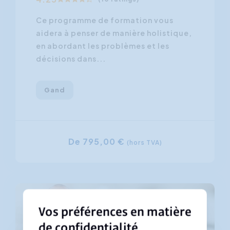
Ce programme de formation vous
aidera à penser de manière holistique,
en abordant les problèmes et les
décisions dans...
Gand
De 795,00 €
(hors TVA)
Vos préférences en matière
de confidentialité