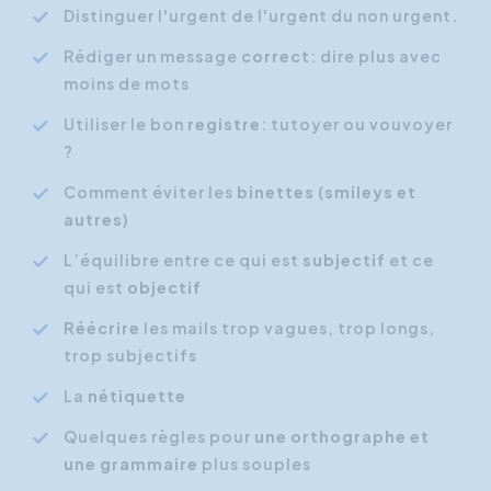
Distinguer l'urgent de l'urgent du non urgent.
Rédiger un message
correct
: dire plus avec
moins de mots
Utiliser le bon
registre
: tutoyer ou vouvoyer
?
Comment éviter les
binettes (smileys et
autres)
L’équilibre entre ce qui est
subjectif
et ce
qui est
objectif
Réécrire
les mails trop vagues, trop longs,
trop subjectifs
La
nétiquette
Quelques règles pour
une orthographe et
une grammaire
plus souples