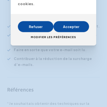
cookies.
professionnel dans une mise en page qui
guide immédiatement le lecteur vers votre
message principal.
Traiter les e-mails rapidement et facilement.
Refuser
Accepter
Vous exprimer de manière plus constructive
MODIFIER LES PRÉFÉRENCES
et efficace dans un e-mail.
Faire en sorte que votre e-mail soit lu.
Contribuer à la réduction de la surcharge
d’e-mails.
Références
“Je souhaitais obtenir des techniques sur la
“J'