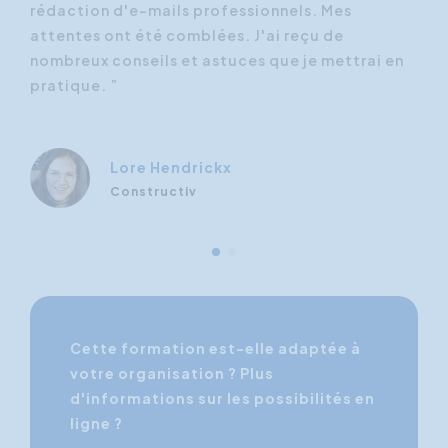
d
rédaction d'e-mails professionnels. Mes
for
enir
attentes ont été comblées. J'ai reçu de
l'a
nombreux conseils et astuces que je mettrai en
l'a
pratique. ”
par
s
abo
 de
plu
se 
Lore Hendrickx
Constructiv
Cette formation est-elle adaptée à
votre organisation ? Plus
d'informations sur les possibilités en
ligne ?