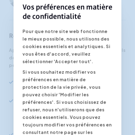
Beeck
Vos préférences en matière
de confidentialité
Pour que notre site web fonctionne
Résultats
le mieux possible, nous utilisons des
cookies essentiels et analytiques. Si
Après cette formation, vous gérerez vos e-mails
vous êtes d'accord, veuillez
de manière plus efficace, productive et
sélectionner 'Accepter tout'.
performante. Vous serez capable de :
Si vous souhaitez modifier vos
préférences en matière de
Rédiger un e-mail correctement selon les
protection de la vie privée, vous
normes internationales en vigueur.
pouvez choisir 'Modifier les
Gérer votre courrier électronique
préférences'. Si vous choisissez de
efficacement en y consacrant seulement 1
refuser, nous n'utiliserons que des
ou 2 moments par jour, ce qui représente un
cookies essentiels. Vous pouvez
gain de temps considérable.
toujours modifier vos préférences en
consultant notre page sur les
Formuler un message clair, objectif et