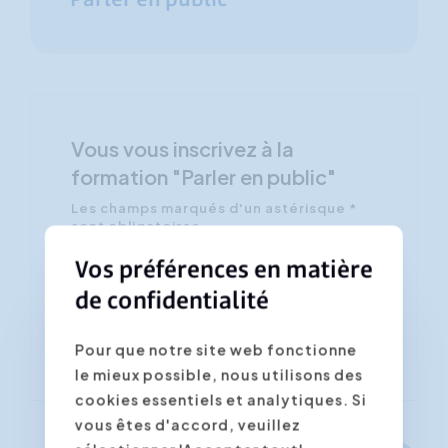
Parler en public
Vous vous inscrivez à la
formation "Parler en public"
Les champs marqués d'un astérisque *
sont obligatoires
Vos préférences en matière
Confirmer la date/lieu souhaité(e) *
de confidentialité
Pour que notre site web fonctionne
le mieux possible, nous utilisons des
cookies essentiels et analytiques. Si
vous êtes d'accord, veuillez