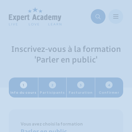
Inscrivez-vous à la formation
'Parler en public'
1
2
3
4
Info du cours
Participants
Facturation
Confirmer
Vous avez choisi la formation