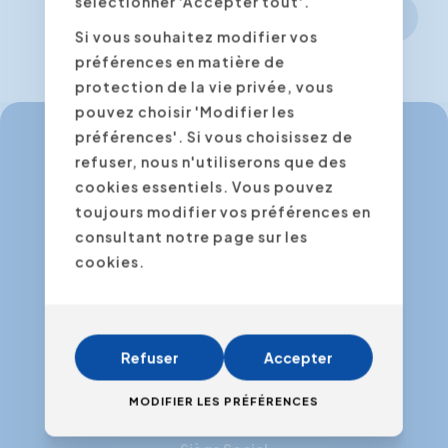
sélectionner 'Accepter tout'.
Continuer
Si vous souhaitez modifier vos
préférences en matière de
protection de la vie privée, vous
pouvez choisir 'Modifier les
préférences'. Si vous choisissez de
refuser, nous n'utiliserons que des
info@expertacademy.be
cookies essentiels. Vous pouvez
+32 3 235 32 49
toujours modifier vos préférences en
consultant notre page sur les
info@expertacademy.nl
cookies.
+31 20 771 66 40
Refuser
Accepter
Facebook
Instagram
LinkedIn
Youtube
MODIFIER LES PRÉFÉRENCES