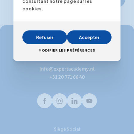
consultant notre page sur les
cookies.
Refuser
Accepter
info@expertacademy.be
MODIFIER LES PRÉFÉRENCES
+32 3 235 32 49
info@expertacademy.nl
+31 20 771 66 40
Facebook
Instagram
LinkedIn
Youtube
Siège Social