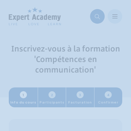
Inscrivez-vous à la formation
'Compétences en
communication'
1
2
3
4
Info du cours
Participants
Facturation
Confirmer