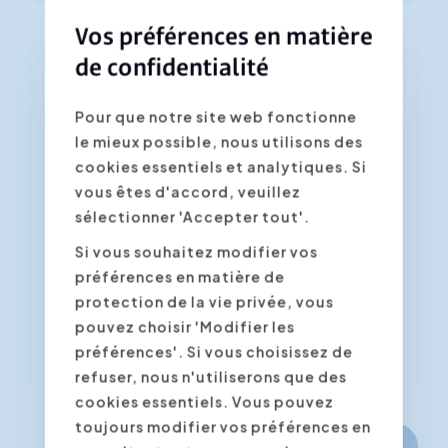
Vos préférences en matière
de confidentialité
Vous vous inscrivez à la
Pour que notre site web fonctionne
formation "Compétences en
le mieux possible, nous utilisons des
communication"
cookies essentiels et analytiques. Si
Les champs marqués d'un astérisque *
vous êtes d'accord, veuillez
sont obligatoires
sélectionner 'Accepter tout'.
Si vous souhaitez modifier vos
Confirmer la date/lieu souhaité(e) *
préférences en matière de
protection de la vie privée, vous
pouvez choisir 'Modifier les
préférences'. Si vous choisissez de
refuser, nous n'utiliserons que des
cookies essentiels. Vous pouvez
toujours modifier vos préférences en
Continuer