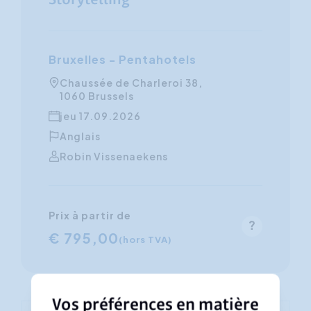
Storytelling
Bruxelles - Pentahotels
Chaussée de Charleroi 38,
1060 Brussels
jeu 17.09.2026
Anglais
Robin Vissenaekens
Prix à partir de
€ 795,00
(hors TVA)
Vos préférences en matière