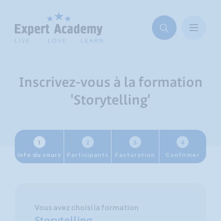
Inscrivez-vous à la formation
'Storytelling'
1
2
3
4
Info du cours
Participants
Facturation
Confirmer
Vous avez choisi la formation