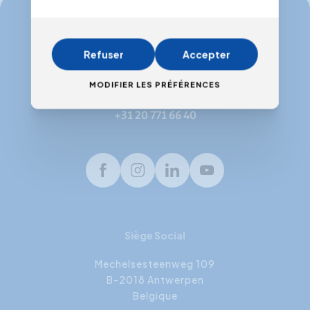
info@expertacademy.be
Refuser
Accepter
+32 3 235 32 49
MODIFIER LES PRÉFÉRENCES
info@expertacademy.nl
+31 20 771 66 40
Facebook
Instagram
LinkedIn
Youtube
Siège Social
Mechelsesteenweg 109
B-2018 Antwerpen
Belgique