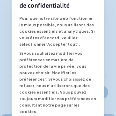
de confidentialité
Vous vous inscrivez à la
formation "Storytelling"
Pour que notre site web fonctionne
le mieux possible, nous utilisons des
Les champs marqués d'un astérisque *
sont obligatoires
cookies essentiels et analytiques. Si
vous êtes d'accord, veuillez
Confirmer la date/lieu souhaité(e) *
sélectionner 'Accepter tout'.
Si vous souhaitez modifier vos
préférences en matière de
protection de la vie privée, vous
pouvez choisir 'Modifier les
préférences'. Si vous choisissez de
refuser, nous n'utiliserons que des
Continuer
cookies essentiels. Vous pouvez
toujours modifier vos préférences en
consultant notre page sur les
cookies.