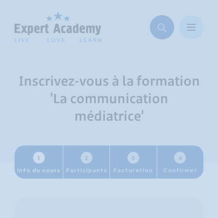
Inscrivez-vous à la formation
'La communication
médiatrice'
1
2
3
4
Info du cours
Participants
Facturation
Confirmer