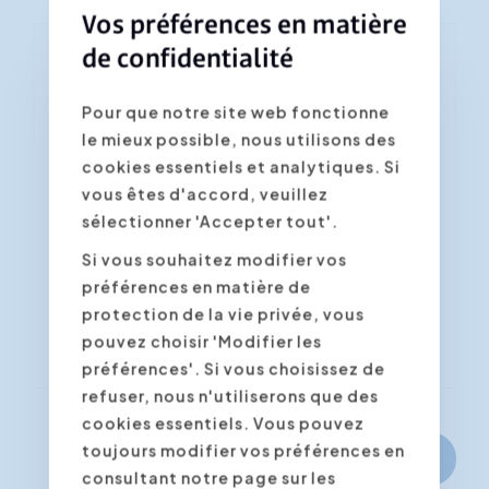
Vos préférences en matière
de confidentialité
Vous vous inscrivez à la
formation "La communication
Pour que notre site web fonctionne
le mieux possible, nous utilisons des
médiatrice"
cookies essentiels et analytiques. Si
Les champs marqués d'un astérisque *
vous êtes d'accord, veuillez
sont obligatoires
sélectionner 'Accepter tout'.
Confirmer la date/lieu souhaité(e) *
Si vous souhaitez modifier vos
préférences en matière de
protection de la vie privée, vous
pouvez choisir 'Modifier les
préférences'. Si vous choisissez de
refuser, nous n'utiliserons que des
cookies essentiels. Vous pouvez
toujours modifier vos préférences en
Continuer
consultant notre page sur les