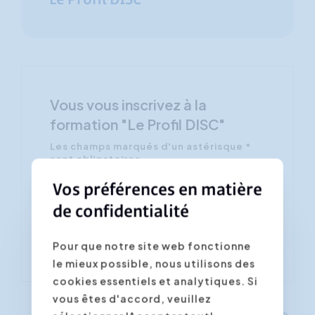
Le Profil DISC
Vous vous inscrivez à la
formation "Le Profil DISC"
Les champs marqués d'un astérisque *
sont obligatoires
Vos préférences en matière
Confirmer la date/lieu souhaité(e) *
de confidentialité
Pour que notre site web fonctionne
le mieux possible, nous utilisons des
cookies essentiels et analytiques. Si
vous êtes d'accord, veuillez