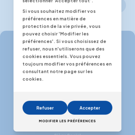
sélectionner 'Accepter tout'.
Continuer
Si vous souhaitez modifier vos
préférences en matière de
protection de la vie privée, vous
pouvez choisir 'Modifier les
préférences'. Si vous choisissez de
refuser, nous n'utiliserons que des
info@expertacademy.be
cookies essentiels. Vous pouvez
+32 3 235 32 49
toujours modifier vos préférences en
consultant notre page sur les
info@expertacademy.nl
cookies.
+31 20 771 66 40
Refuser
Accepter
Facebook
Instagram
LinkedIn
Youtube
MODIFIER LES PRÉFÉRENCES