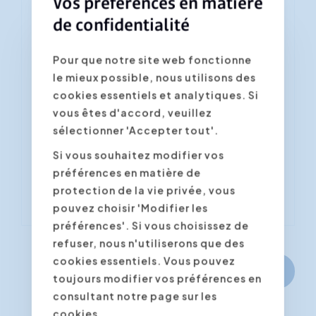
Vos préférences en matière
de confidentialité
Vous vous inscrivez à la
formation "L’IA pour les
Pour que notre site web fonctionne
financiers"
le mieux possible, nous utilisons des
Les champs marqués d'un astérisque *
cookies essentiels et analytiques. Si
sont obligatoires
vous êtes d'accord, veuillez
sélectionner 'Accepter tout'.
Confirmer la date/lieu souhaité(e) *
Si vous souhaitez modifier vos
préférences en matière de
protection de la vie privée, vous
pouvez choisir 'Modifier les
préférences'. Si vous choisissez de
refuser, nous n'utiliserons que des
cookies essentiels. Vous pouvez
Continuer
toujours modifier vos préférences en
consultant notre page sur les
cookies.