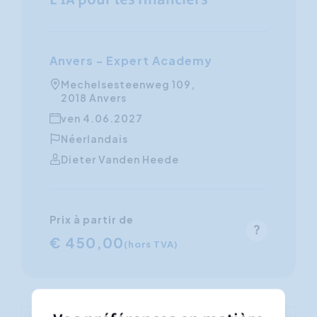
L’IA pour les financiers
Anvers - Expert Academy
Mechelsesteenweg 109,
2018 Anvers
ven 4.06.2027
Néerlandais
Dieter Vanden Heede
Prix à partir de
€ 450,00
(hors TVA)