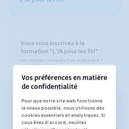
L’IA pour les RH
Vous vous inscrivez à la
formation "L’IA pour les RH"
Les champs marqués d'un astérisque *
sont obligatoires
Vos préférences en matière
Confirmer la date/lieu souhaité(e) *
de confidentialité
Pour que notre site web fonctionne
le mieux possible, nous utilisons des
cookies essentiels et analytiques. Si
vous êtes d'accord, veuillez