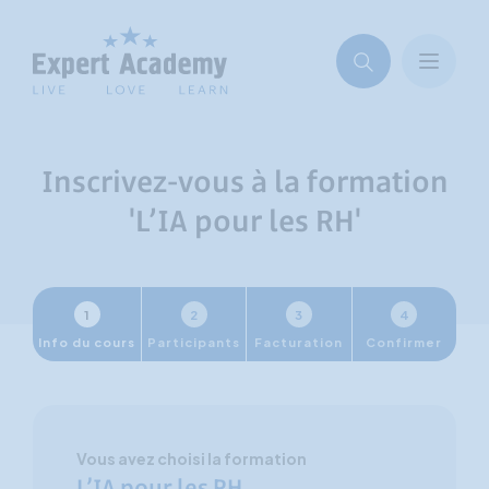
Inscrivez-vous à la formation
'L’IA pour les RH'
1
2
3
4
Info du cours
Participants
Facturation
Confirmer
Vous avez choisi la formation