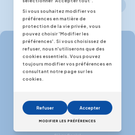
sélectionner 'Accepter tout'.
Continuer
Si vous souhaitez modifier vos
préférences en matière de
protection de la vie privée, vous
pouvez choisir 'Modifier les
préférences'. Si vous choisissez de
refuser, nous n'utiliserons que des
info@expertacademy.be
cookies essentiels. Vous pouvez
+32 3 235 32 49
toujours modifier vos préférences en
consultant notre page sur les
info@expertacademy.nl
cookies.
+31 20 771 66 40
Refuser
Accepter
Facebook
Instagram
LinkedIn
Youtube
MODIFIER LES PRÉFÉRENCES