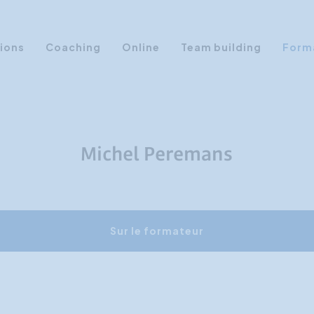
ions
Coaching
Online
Team building
Form
Aptitudes personnelles
Communication & Médias
Ventes & Marketing
Michel Peremans
Formations en Leadership
Assertivité
Formations IA
Sur le formateur
Formation à la présentation
Gestion du temps
Profils de personnalité
Formations en Management