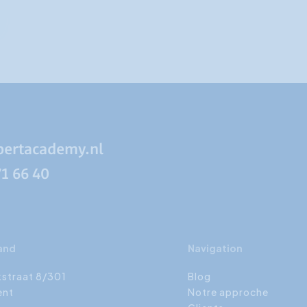
pertacademy.nl
71 66 40
and
Navigation
kstraat 8/301
Blog
ent
Notre approche