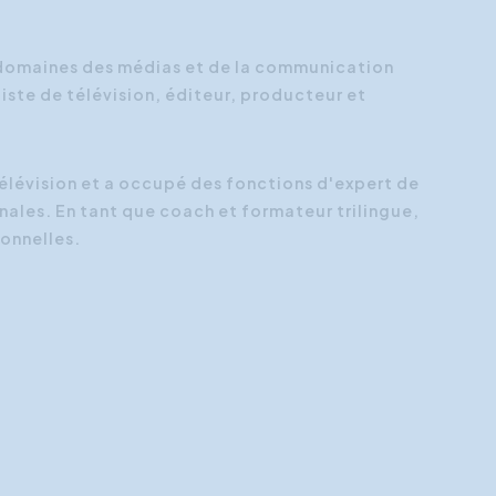
Orientation client
 domaines des médias et de la communication
Formation aux réseaux
sociaux
liste de télévision, éditeur, producteur et
Formations RH
 télévision et a occupé des fonctions d'expert de
ales. En tant que coach et formateur trilingue,
ionnelles.