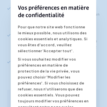
Vos préférences en matière
A appliquer des techniques et des
compétences permettant de faire appel à un
de confidentialité
style de leadership personnel, effectif et
décontracté.
Pour que notre site web fonctionne
le mieux possible, nous utilisons des
A utiliser les outils et les notions adéquats
cookies essentiels et analytiques. Si
afin d'atteindre les résultats souhaités plus
vous êtes d'accord, veuillez
facilement et par le biais d'un encadrement
sélectionner 'Accepter tout'.
et d'un contrôle
Si vous souhaitez modifier vos
A appliquer les méthodes d'inspiration, de
préférences en matière de
motivation et de coaching permettant de
protection de la vie privée, vous
réaliser vos objectifs et ceux de votre
pouvez choisir 'Modifier les
équipe.
préférences'. Si vous choisissez de
refuser, nous n'utiliserons que des
cookies essentiels. Vous pouvez
Manuel gratuit inclus 'Les
toujours modifier vos préférences en
premiers pas du leadership'
consultant notre page sur les