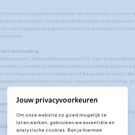
t over een uitgebreid netwerk van docenten, coaches en
oogde resultaten, zetten wij de docenten met de juiste
onal coaching laat een grote interactie waardoor de trai
eke noden.
iteit verhouding
gemiste kans, een aanslepend conflict, een laag rendemen
r onder controle te hebben zowel persoonlijk als profes
het privilege van grote bedrijven of begoede burgers. W
dement en het snelle resultaat van personal coaching, k
het even welke andere vorm van opleiding of training.
Jouw privacyvoorkeuren
 een hoger niveau
ten en potentieel volledig benutten, brengt u op een hog
Om onze website zo goed mogelijk te
laten werken, gebruiken we essentiële en
lijkheden:
analytische cookies. Ben je hiermee