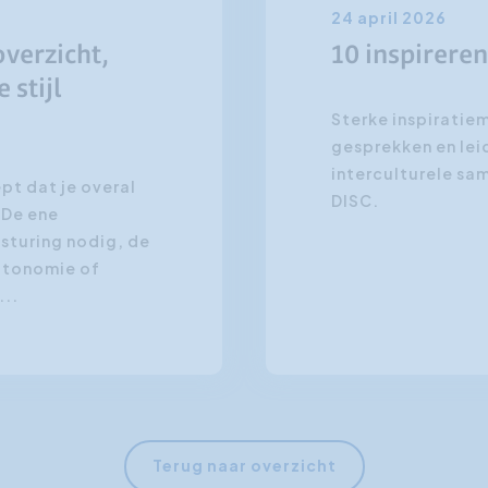
24 april 2026
overzicht,
10 inspirere
 stijl
Sterke inspiratie
gesprekken en lei
interculturele sa
pt dat je overal
DISC.
 De ene
sturing nodig, de
utonomie of
...
Terug naar overzicht