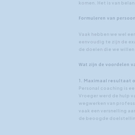
komen. Het is van bela
Formuleren van persoonl
Vaak hebben we wel een 
eenvoudig te zijn de ex
de doelen die we willen
Wat zijn de voordelen v
1. Maximaal resultaat 
Personal coaching is een
Vroeger werd de hulp va
wegwerken van professi
vaak een versnelling aa
de beoogde doelstellin