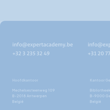
info@expertacademy.be
info@ex
+32 3 235 32 49
+31 20 7
Hoofdkantoor
Kantoor G
Mechelsesteenweg 109
Bibliothee
B-2018 Antwerpen
B-9000 G
België
België