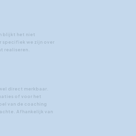
blijkt het niet
 specifiek we zijn over
t realiseren.
jwel direct merkbaar.
uaties of voor het
oel van de coaching
achte. Afhankelijk van