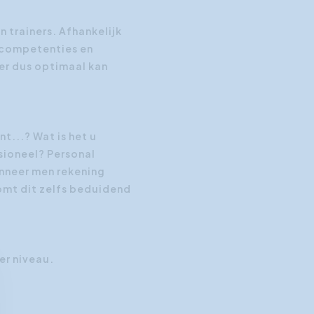
 trainers. Afhankelijk
 competenties en
ner dus optimaal kan
t...? Wat is het u
sioneel? Personal
anneer men rekening
omt dit zelfs beduidend
er niveau.