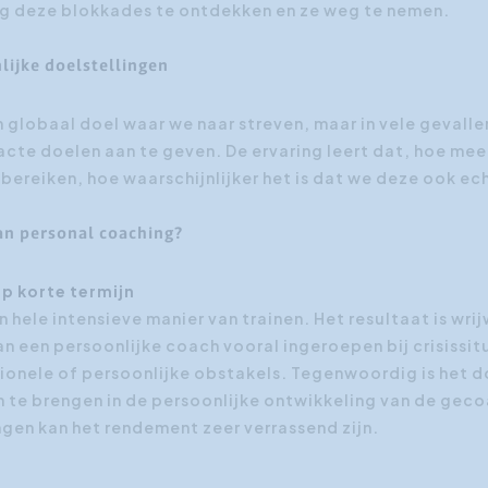
ng deze blokkades te ontdekken en ze weg te nemen.
ijke doelstellingen
globaal doel waar we naar streven, maar in vele gevallen 
acte doelen aan te geven. De ervaring leert dat, hoe meer
 bereiken, hoe waarschijnlijker het is dat we deze ook ech
an personal coaching?
op korte termijn
 hele intensieve manier van trainen. Het resultaat is wri
n een persoonlijke coach vooral ingeroepen bij crisissit
onele of persoonlijke obstakels. Tegenwoordig is het d
n te brengen in de persoonlijke ontwikkeling van de geco
gen kan het rendement zeer verrassend zijn.