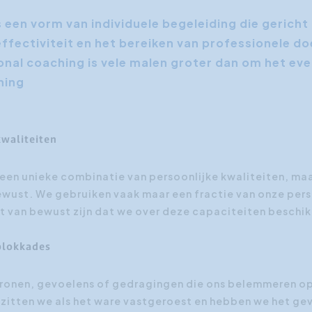
Klantgerichtheid
 een vorm van individuele begeleiding die gericht
effectiviteit en het bereiken van professionele do
Social Media Training
nal coaching is vele malen groter dan om het ev
HR opleidingen
ning
kwaliteiten
een unieke combinatie van persoonlijke kwaliteiten, maar
ewust. We gebruiken vaak maar een fractie van onze per
et van bewust zijn dat we over deze capaciteiten beschi
 blokkades
ronen, gevoelens of gedragingen die ons belemmeren op
zitten we als het ware vastgeroest en hebben we het gev