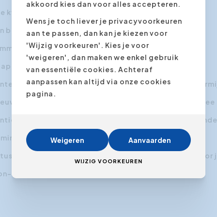
akkoord kies dan voor alles accepteren.
ke kwaliteiten
Wens je toch liever je privacyvoorkeuren
n belangrijke presentatie
aan te passen, dan kan je kiezen voor
'Wijzig voorkeuren'. Kies je voor
emmering overwinnen
'weigeren', dan maken we enkel gebruik
apaciteiten ontwikkelen
van essentiële cookies. Achteraf
aanpassen kan altijd via onze cookies
tering, hoe lost u conflicten op en beter nog, hoe vermi
pagina.
ieuwe job, een nieuwe uitdaging, hoe gaat u er best mee
ntie: beter omgaan met je eigen emoties en die van and
minder goed. U wilt daar aan werken.
Weigeren
Aanvaarden
tussenwerk en privé vinden én nog tijd overhouden voor j
WIJZIG VOORKEUREN
non-verbale communicatie.