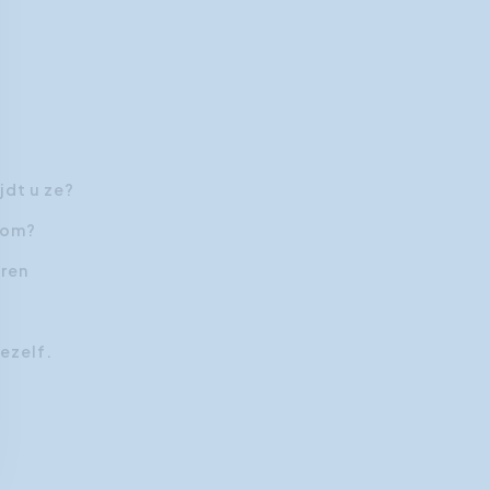
jdt u ze?
 om?
eren
ezelf.