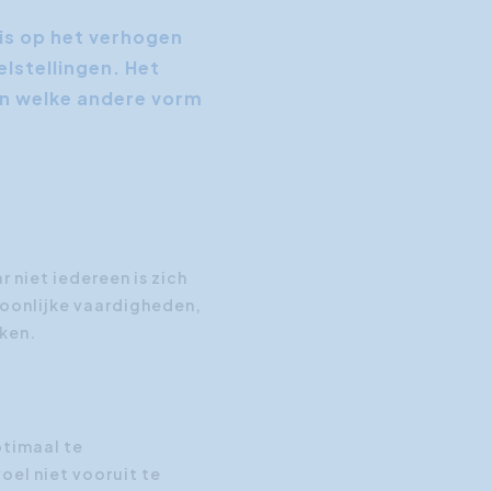
 is op het verhogen
elstellingen. Het
en welke andere vorm
 niet iedereen is zich
soonlijke vaardigheden,
kken.
timaal te
oel niet vooruit te