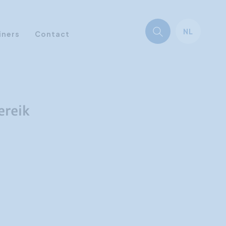
NL
iners
Contact
ereik