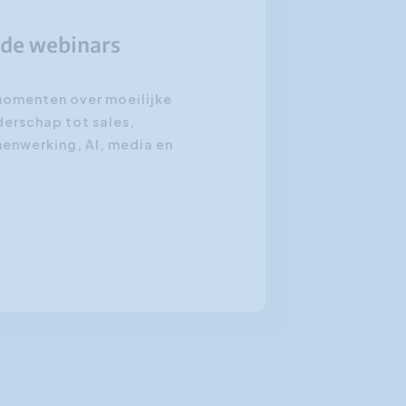
nde webinars
momenten over moeilijke
derschap tot sales,
menwerking, AI, media en