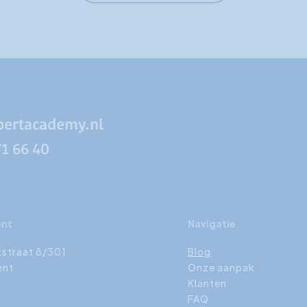
pertacademy.nl
71 66 40
ent
Navigatie
kstraat 8/301
Blog
ent
Onze aanpak
Klanten
FAQ