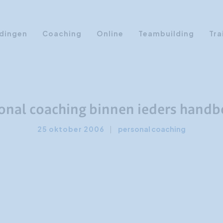
dingen
Coaching
Online
Teambuilding
Tra
Persoonlijke Ontwikkeling
Communicatie opleidingen
Sales Training
onal coaching binnen ieders handb
Leiderschap Training
25 oktober 2006
|
personal coaching
Assertiviteit cursus
AI opleidingen
Presentatietraining
Timemanagement
Persoonlijkheidsprofielen
Management Training