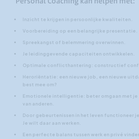
Personal Coaching kan helpen met:
Inzicht te krijgen in persoonlijke kwaliteiten.
Voorbereiding op een belangrijke presentatie.
Spreekangst of belemmering overwinnen.
Je leidinggevende capaciteiten ontwikkelen.
Optimale conflicthantering: constructief con
Heroriëntatie: een nieuwe job, een nieuwe uitda
best mee om?
Emotionele intelligentie: beter omgaan met je
van anderen.
Door gebeurtenissen in het leven functioneer 
Je wilt daar aan werken.
Een perfecte balans tussen werk en privé vinden