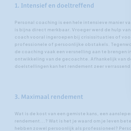
1. Intensief en doeltreffend
Personal coaching is een hele intensieve manier va
is bijna direct merkbaar. Vroeger werd de hulp van
coach vooral ingeroepen bij crisissituaties of vo
professionele of persoonlijke obstakels. Tegenwo
de coaching vaak een versnelling aan te brengen i
ontwikkeling van de gecoachte. Afhankelijk van
doelstellingen kan het rendement zeer verrassend 
3. Maximaal rendement
Wat is de kost van een gemiste kans, een aanslepe
rendement...? Wat is het je waard om je leven bet
hebben zowel persoonlijk als professioneel? Perso