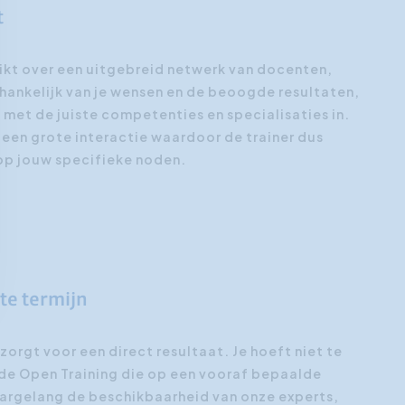
t
kt over een uitgebreid netwerk van docenten,
fhankelijk van je wensen en de beoogde resultaten,
 met de juiste competenties en specialisaties in.
 een grote interactie waardoor de trainer dus
op jouw specifieke noden.
rte termijn
 zorgt voor een direct resultaat. Je hoeft niet te
de Open Training die op een vooraf bepaalde
argelang de beschikbaarheid van onze experts,