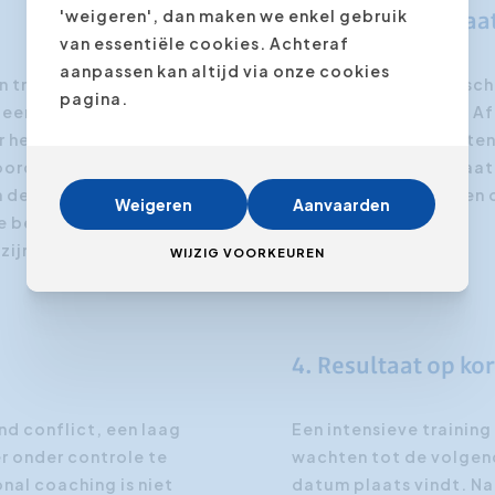
'weigeren', dan maken we enkel gebruik
2. Volledig op maa
van essentiële cookies. Achteraf
aanpassen kan altijd via onze cookies
n trainen. Het resultaat
Expert Academy beschi
pagina.
 een persoonlijke
coaches en trainers. A
or het wegwerken van
zetten wij de docenten
ordig is het doel van
Personal coaching laat
n de persoonlijke
optimaal kan inspelen 
Weigeren
Aanvaarden
 de beoogde
zijn.
WIJZIG VOORKEUREN
4. Resultaat op ko
nd conflict, een laag
Een intensieve training
er onder controle te
wachten tot de volgen
nal coaching is niet
datum plaats vindt. Na