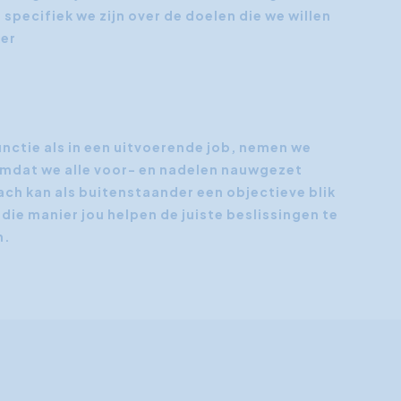
 specifiek we zijn over de doelen die we willen
ker
d
ctie als in een uitvoerende job, nemen we
mdat we alle voor- en nadelen nauwgezet
h kan als buitenstaander een objectieve blik
die manier jou helpen de juiste beslissingen te
n.