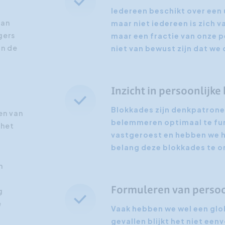
Iedereen beschikt over een 
Klantgerichtheid
van
maar niet iedereen is zich 
Social Media Training
gers
maar een fractie van onze 
an de
niet van bewust zijn dat we
HR opleidingen
Inzicht in persoonlijke
Blokkades zijn denkpatrone
en van
belemmeren optimaal te fun
 het
vastgeroest en hebben we he
belang deze blokkades te o
n
Formuleren van persoo
g
e
Vaak hebben we wel een glob
gevallen blijkt het niet een