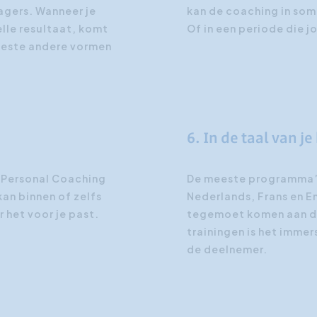
agers. Wanneer je
kan de coaching in som
lle resultaat, komt
Of in een periode die j
meeste andere vormen
6. In de taal van je
n Personal Coaching
De meeste programma’s
kan binnen of zelfs
Nederlands, Frans en E
 het voor je past.
tegemoet komen aan de
trainingen is het imme
de deelnemer.