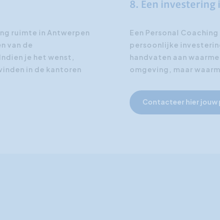
8. Een investering i
ing ruimte in Antwerpen
Een Personal Coaching i
en van de
persoonlijke investerin
ndien je het wenst,
handvaten aan waarmee 
vinden in de kantoren
omgeving, maar waarme
Contacteer hier jouw