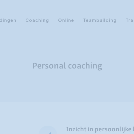
dingen
Coaching
Online
Teambuilding
Tra
Persoonlijke Ontwikkeling
Communicatie opleidingen
Sales Training
Personal coaching
Leiderschap Training
Assertiviteit cursus
AI opleidingen
Presentatietraining
Timemanagement
Persoonlijkheidsprofielen
Inzicht in persoonlijke
Management Training