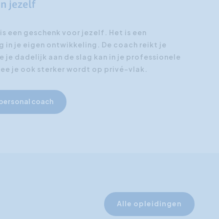
n jezelf
s een geschenk voor jezelf. Het is een
g in je eigen ontwikkeling. De coach reikt je
je dadelijk aan de slag kan in je professionele
e je ook sterker wordt op privé-vlak.
 personal coach
Alle opleidingen