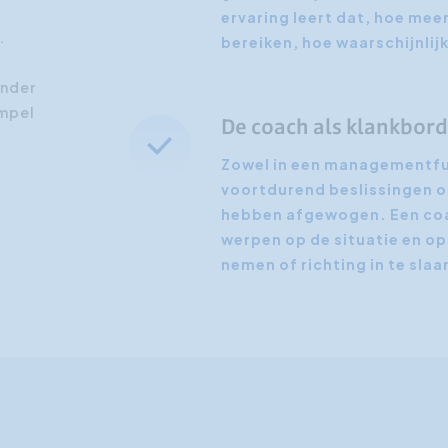
ervaring leert dat, hoe meer
.
bereiken, hoe waarschijnlij
onder
empel
De coach als klankbor
Zowel in een managementfun
voortdurend beslissingen o
hebben afgewogen. Een coac
werpen op de situatie en op 
nemen of richting in te slaa