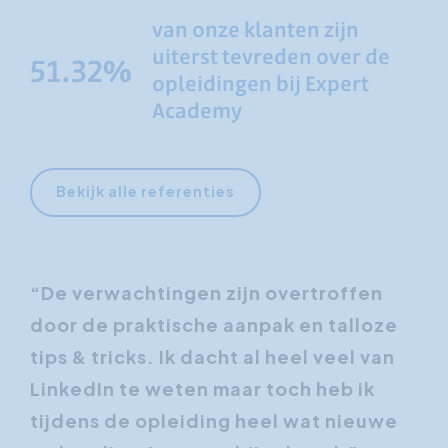
van onze klanten zijn
uiterst tevreden over de
78.96
opleidingen bij Expert
Academy
Bekijk alle referenties
r
“De verwachtingen zijn overtroffen
“I
kan
door de praktische aanpak en talloze
ha
 ik
tips & tricks. Ik dacht al heel veel van
ve
die
LinkedIn te weten maar toch heb ik
er 
tijdens de opleiding heel wat nieuwe
opl