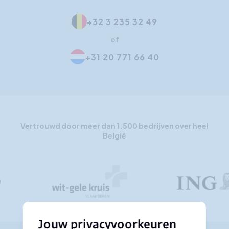
+32 3 235 32 49
of
+31 20 771 66 40
Vertrouwd door meer dan 1.500 bedrijven over heel
België
Jouw privacyvoorkeuren