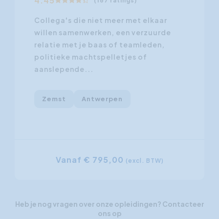
4.45
(167 ratings)
Collega's die niet meer met elkaar
willen samenwerken, een verzuurde
relatie met je baas of teamleden,
politieke machtspelletjes of
aanslepende...
Zemst
Antwerpen
Vanaf € 795,00
(excl. BTW)
Heb je nog vragen over onze opleidingen? Contacteer
ons op