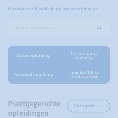
Ontdek de skills die je future proof maken
Ik
Start met 
ben
op
zoek
naar
In-company
Open opleiding
training
Teambuilding
Personal coaching
Activiteiten
Praktijkgerichte
Categorie
opleidingen