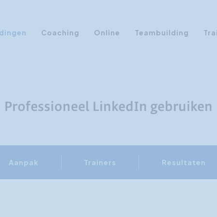
dingen
Coaching
Online
Teambuilding
Tra
Persoonlijke Ontwikkeling
Communicatie opleidingen
Sales Training
Professioneel LinkedIn gebruiken
Leiderschap Training
Assertiviteit cursus
AI opleidingen
Aanpak
Trainers
Resultaten
Presentatietraining
Timemanagement
Persoonlijkheidsprofielen
Management Training