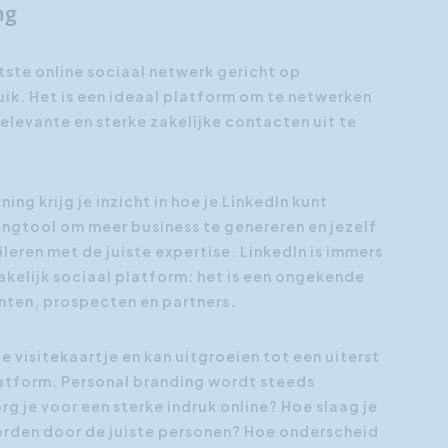
ng
Klantgerichtheid
Social Media Training
otste online sociaal netwerk gericht op
ik. Het is een ideaal platform om te netwerken
HR opleidingen
relevante en sterke zakelijke contacten uit te
ning krijg je inzicht in hoe je LinkedIn kunt
ingtool om meer business te genereren en jezelf
fileren met de juiste expertise. LinkedIn is immers
akelijk sociaal platform: het is een ongekende
nten, prospecten en partners.
ale visitekaartje en kan uitgroeien tot een uiterst
atform. Personal branding wordt steeds
rg je voor een sterke indruk online? Hoe slaag je
orden door de juiste personen? Hoe onderscheid