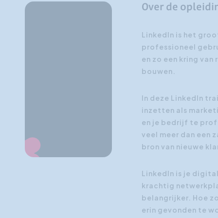
Over de opleidi
LinkedIn is het gro
professioneel gebru
en zo een kring van 
bouwen.
In deze LinkedIn trai
inzetten als market
en je bedrijf te pro
veel meer dan een z
bron van nieuwe kla
LinkedIn is je digit
krachtig netwerkpl
belangrijker. Hoe zo
erin gevonden te w