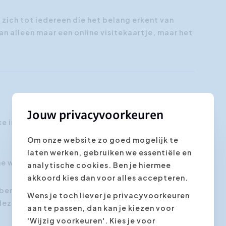
 zich tot iedereen die het belang erkent van
an alleen maar een online visitekaartje, maar het
Jouw privacyvoorkeuren
jke intake om de inhoud van de cursus nog beter
Om onze website zo goed mogelijk te
laten werken, gebruiken we essentiële en
line workshop georganiseerd.
analytische cookies. Ben je hiermee
akkoord kies dan voor alles accepteren.
 benadering, waarbij deelnemers via live
Wens je toch liever je privacyvoorkeuren
deze manier slagen we er in de praktijk meteen
aan te passen, dan kan je kiezen voor
'Wijzig voorkeuren'. Kies je voor