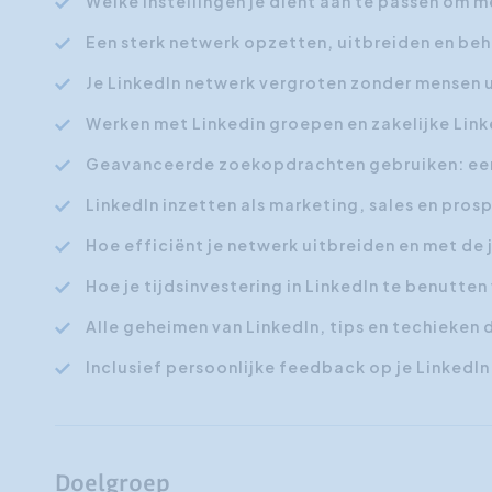
Welke instellingen je dient aan te passen om m
Een sterk netwerk opzetten, uitbreiden en be
Je LinkedIn netwerk vergroten zonder mensen u
Werken met Linkedin groepen en zakelijke Link
Geavanceerde zoekopdrachten gebruiken: een
LinkedIn inzetten als marketing, sales en pros
Hoe efficiënt je netwerk uitbreiden en met de 
Hoe je tijdsinvestering in LinkedIn te benutte
Alle geheimen van LinkedIn, tips en techieken 
Inclusief persoonlijke feedback op je LinkedIn
Doelgroep