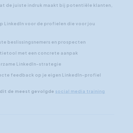
t de juiste indruk maakt bij potentiële klanten,
p LinkedIn voor de profielen die voor jou
iste beslissingsnemers en prospecten
ectietool met een concrete aanpak
uurzame LinkedIn-strategie
recte feedback op je eigen LinkedIn-profiel
 dit de meest gevolgde
social media training