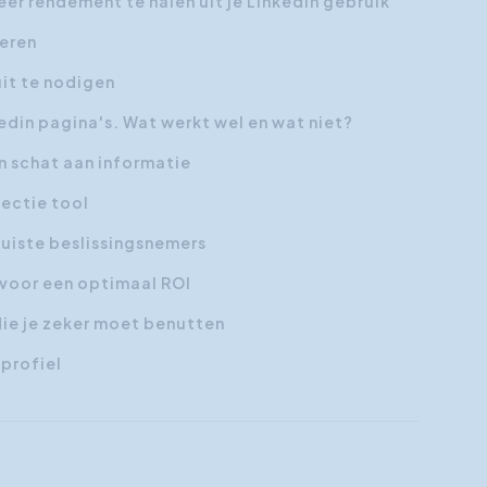
eer rendement te halen uit je Linkedin gebruik
heren
it te nodigen
edin pagina's. Wat werkt wel en wat niet?
 schat aan informatie
pectie tool
juiste beslissingsnemers
n voor een optimaal ROI
die je zeker moet benutten
 profiel