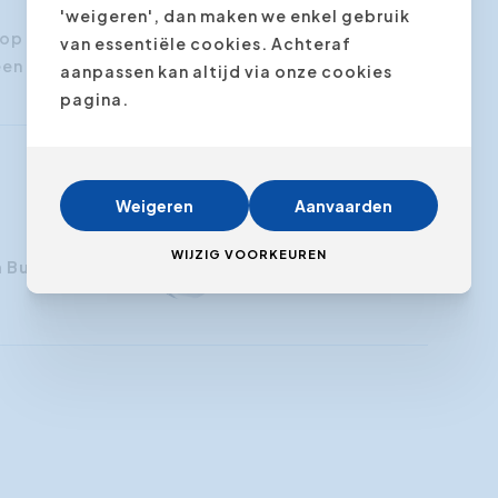
'weigeren', dan maken we enkel gebruik
top mee te brengen zodat we je profiel kunnen
van essentiële cookies. Achteraf
een kunnen toepassen.
aanpassen kan altijd via onze cookies
pagina.
Weigeren
Aanvaarden
WIJZIG VOORKEUREN
n Buyse
Mic Adam