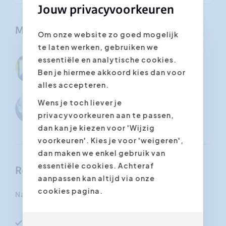
Jouw privacyvoorkeuren
Mogelijke trainers
Om onze website zo goed mogelijk
te laten werken, gebruiken we
essentiële en analytische cookies.
Lieven
Erendiz Ates
Ben je hiermee akkoord kies dan voor
Buyse
alles accepteren.
Wens je toch liever je
Mic Adam
privacyvoorkeuren aan te passen,
dan kan je kiezen voor 'Wijzig
voorkeuren'. Kies je voor 'weigeren',
dan maken we enkel gebruik van
essentiële cookies. Achteraf
Resultaten
aanpassen kan altijd via onze
cookies pagina.
Na deze intensieve workshop:
Heb je inzicht in de concrete toepassingen