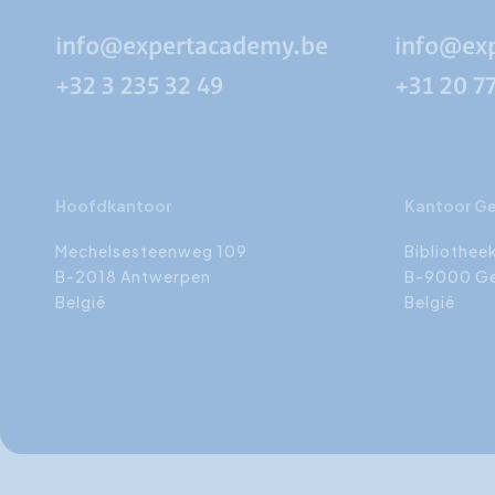
info@expertacademy.be
info@ex
+32 3 235 32 49
+31 20 7
Hoofdkantoor
Kantoor G
Mechelsesteenweg 109
Bibliothee
B-2018 Antwerpen
B-9000 G
België
België