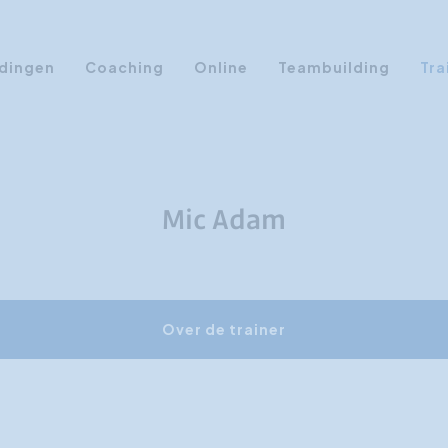
dingen
Coaching
Online
Teambuilding
Tra
Persoonlijke Ontwikkeling
Communicatie opleidingen
Sales Training
Mic Adam
Leiderschap Training
Assertiviteit cursus
AI opleidingen
Over de trainer
Presentatietraining
Timemanagement
Persoonlijkheidsprofielen
Management Training