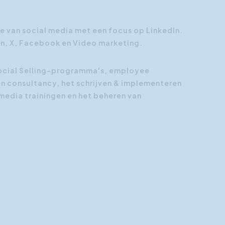
Klantgerichtheid
 van social media met een focus op LinkedIn.
Social Media Training
dIn, X, Facebook en Video marketing.
HR opleidingen
 Social Selling-programma's, employee
 consultancy, het schrijven & implementeren
 media trainingen en het beheren van