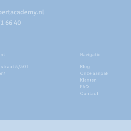
pertacademy.nl
71 66 40
ent
Navigatie
kstraat 8/301
Blog
ent
Onze aanpak
Klanten
FAQ
Contact