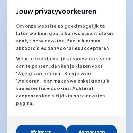
Jouw privacyvoorkeuren
Om onze website zo goed mogelijk te
laten werken, gebruiken we essentiële en
analytische cookies. Ben je hiermee
akkoord kies dan voor alles accepteren.
Social Media Marketing
Wens je toch liever je privacyvoorkeuren
aan te passen, dan kan je kiezen voor
4.35
(240 ratings)
'Wijzig voorkeuren'. Kies je voor
'weigeren', dan maken we enkel gebruik
Hoe maak je als bedrijf of organisatie
van essentiële cookies. Achteraf
optimaal gebruik van Social Media
aanpassen kan altijd via onze cookies
zoals Facebook, Twitter, LinkedIn en
pagina.
Youtube? Een Facebook profiel of...
Weigeren
Aanvaarden