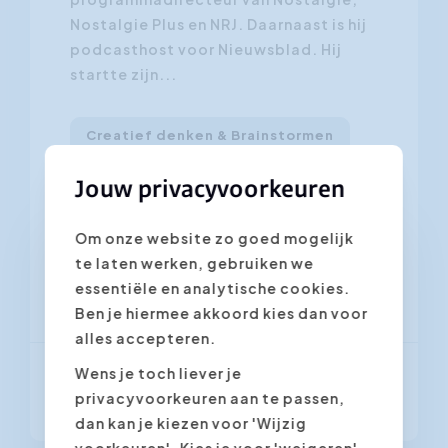
Nostalgie Plus en NRJ. Daarnaast is hij
podcasthost voor Nieuwsblad. Hij
startte zijn...
Creatief denken & Brainstormen
Cameratraining voor...
Jouw privacyvoorkeuren
Elevator Pitch
Om onze website zo goed mogelijk
Schrijfworkshop...
te laten werken, gebruiken we
+ 3 opleidingen
essentiële en analytische cookies.
Ben je hiermee akkoord kies dan voor
alles accepteren.
Wens je toch liever je
Meer informatie
privacyvoorkeuren aan te passen,
dan kan je kiezen voor 'Wijzig
voorkeuren'. Kies je voor 'weigeren',