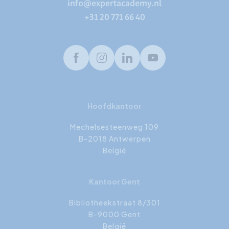
info@expertacademy.nl
+31 20 771 66 40
Facebook
Instagram
LinkedIn
Youtube
Hoofdkantoor
Mechelsesteenweg 109
B-2018 Antwerpen
België
Kantoor Gent
Bibliotheekstraat 8/301
B-9000 Gent
België