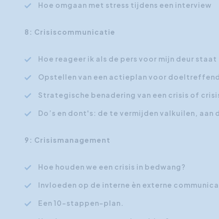
Hoe omgaan met stress tijdens een interview
8: Crisiscommunicatie
Hoe reageer ik als de pers voor mijn deur staat 
Opstellen van een actieplan voor doeltreffen
Strategische benadering van een crisis of cri
Do’s en dont's: de te vermijden valkuilen, aa
9: Crisismanagement
Hoe houden we een crisis in bedwang?
Invloeden op de interne èn externe communica
Een 10-stappen-plan.