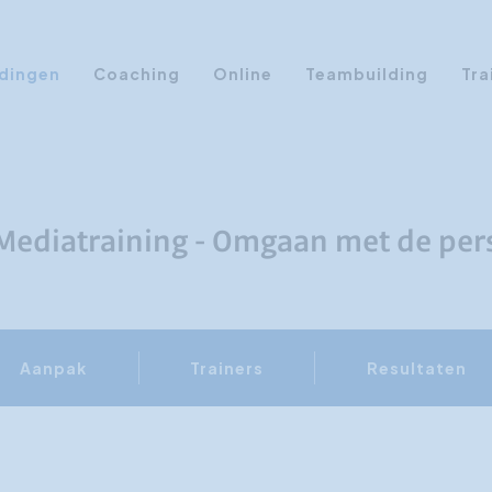
dingen
Coaching
Online
Teambuilding
Tra
Persoonlijke Ontwikkeling
Communicatie opleidingen
Sales Training
Mediatraining - Omgaan met de per
Leiderschap Training
Assertiviteit cursus
AI opleidingen
Aanpak
Trainers
Resultaten
Presentatietraining
Timemanagement
Persoonlijkheidsprofielen
Management Training