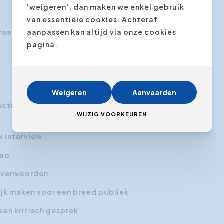
'weigeren', dan maken we enkel gebruik
van essentiële cookies. Achteraf
aar moet ik zeker op letten?
aanpassen kan altijd via onze cookies
pagina.
Weigeren
Aanvaarden
ctief en efficiënt te communiceren naar een
WIJZIG VOORKEUREN
k interview
hap
e verwoorden
ijk maken voor een breed publiek
een kritisch gesprek