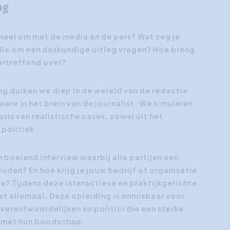
ng
Klantgerichtheid
Social Media Training
neel om met de media en de pers? Wat zeg je
die om een deskundige uitleg vragen? Hoe breng
HR opleidingen
eltreffend over?
ng duiken we diep in de wereld van de redactie
 ware in het brein van de journalist. We simuleren
asis van realistische cases, zowel uit het
 politiek.
n boeiend interview waarbij alle partijen een
den? En hoe krijg je jouw bedrijf of organisatie
a? Tijdens deze interactieve en praktijkgerichte
het allemaal. Deze opleiding is onmisbaar voor
erantwoordelijken en politici die een sterke
n met hun boodschap.