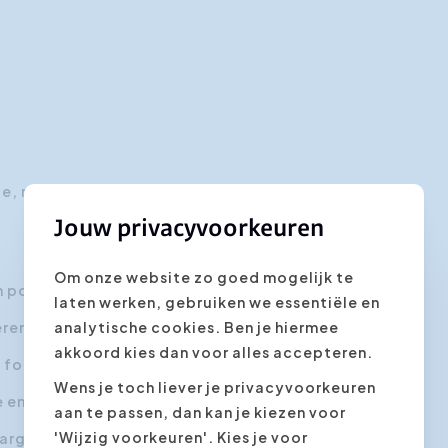
, maar laat ik niet het ‘achterste van mijn tong’
Jouw privacyvoorkeuren
Om onze website zo goed mogelijk te
n positief verhaal?
laten werken, gebruiken we essentiële en
en in een journalistiek interview?
analytische cookies. Ben je hiermee
akkoord kies dan voor alles accepteren.
t formuleren?
Wens je toch liever je privacyvoorkeuren
ke en gedoseerde manier over?
aan te passen, dan kan je kiezen voor
'Wijzig voorkeuren'. Kies je voor
argumenten en in quotes van 25 sec?