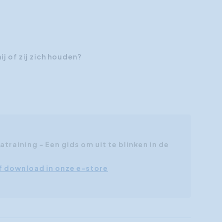
j of zij zich houden?
training - Een gids om uit te blinken in de
df download in onze e-store