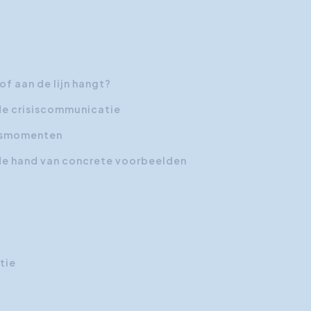
of aan de lijn hangt?
de crisiscommunicatie
sismomenten
n de hand van concrete voorbeelden
tie