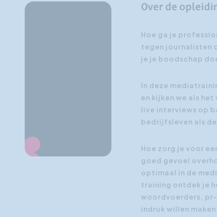
Over de opleidi
Hoe ga je professio
tegen journalisten 
je je boodschap do
In deze mediatraini
en kijken we als het
live interviews op b
bedrijfsleven als de
Hoe zorg je voor ee
goed gevoel overhou
optimaal in de medi
training ontdek je 
woordvoerders, pr-v
indruk willen make