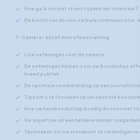
Hoe ga ik om met stress tijdens het interview?
De kracht van de non-verbale communicatie: w
7: Camera- en/of microfoontraining
Live oefeningen voor de camera
De oefeningen helpen u om uw boodschap effe
breed publiek.
De optimale voorbereiding op een journalistie
Tips om u te focussen op uw centrale boodsc
Hoe uw kernboodschap bondig én concreet t
Uw expertise op een heldere manier toegankel
Technieken om uw standpunt te verdedigen in 