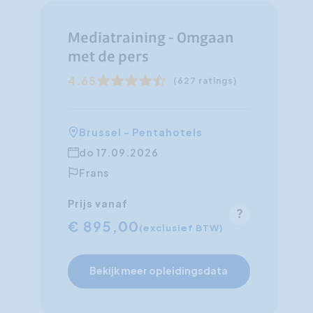
Mediatraining - Omgaan
met de pers
4.65
(627 ratings)
Brussel - Pentahotels
do 17.09.2026
Frans
Prijs vanaf
€ 895,00
(exclusief BTW)
Bekijk meer opleidingsdata