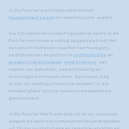
Jo De Poorter is professioneel trainer,
management coach
en communicatie-expert.
Via zijn advies en consulting praktijk heeft Jo De
Poorter een ruime ervaring opgebouwd met het
succesvol trainen en coachen van managers,
bedrijfsleiders en politici in
communicatie
en
presentatietechnieken
,
mediatraining
, het
voeren van debatten, cameratraining en
overtuigend communiceren. Daarnaast is hij
actief als mediaprofessional en heeft in die
hoedanigheid talloze teams en medewerkers
gemotiveerd.
Jo De Poorter heeft een directe en no-nonsense
aanpak en haalt zijn communicatievaardigheden
uit 25 jaar journalistieke en televisie-ervaring en