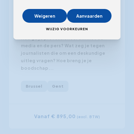
Mediatraining - Omgaan met de pers
Weigeren
Aanvaarden
4.65
(627 ratings)
WIJZIG VOORKEUREN
Hoe ga je professioneel om met de
media en de pers? Wat zeg je tegen
journalisten die om een deskundige
uitleg vragen? Hoe breng je je
boodschap...
Brussel
Gent
Vanaf € 895,00
(excl. BTW)