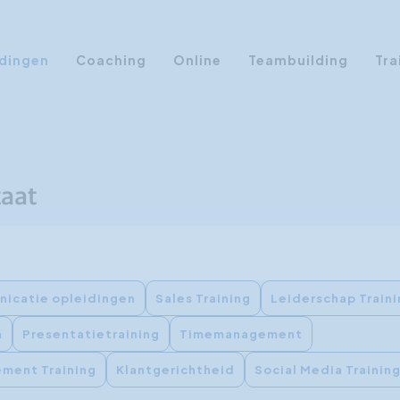
dingen
Coaching
Online
Teambuilding
Tra
Persoonlijke Ontwikkeling
Communicatie opleidingen
Sales Training
taat
Leiderschap Training
Assertiviteit cursus
AI opleidingen
icatie opleidingen
Sales Training
Leiderschap Train
Presentatietraining
n
Presentatietraining
Timemanagement
Timemanagement
Persoonlijkheidsprofielen
ment Training
Klantgerichtheid
Social Media Trainin
Management Training