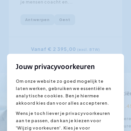
je mensen coacht en...
Antwerpen
Gent
Vanaf € 2 395,00
(excl. BTW)
Jouw privacyvoorkeuren
Om onze website zo goed mogelijk te
laten werken, gebruiken we essentiële en
Effici
analytische cookies. Ben je hiermee
akkoord kies dan voor alles accepteren.
4.4
Wens je toch liever je privacyvoorkeuren
Productief vergadere
aan te passen, dan kan je kiezen voor
zijn vaak saai, dur
'Wijzig voorkeuren'. Kies je voor