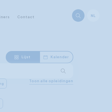
NL
iners
Contact
Lijst
Kalender
Start met zoeken
Toon alle opleidingen
ing
g