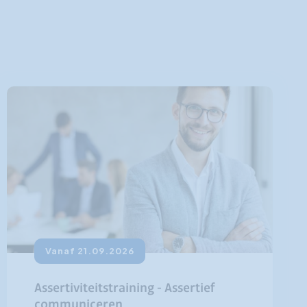
Vanaf 21.09.2026
Assertiviteitstraining - Assertief
communiceren