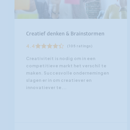
Creatief denken & Brainstormen
4.4
(105 ratings)
Creativiteit is nodig om in een
competitieve markt het verschil te
maken. Succesvolle ondernemingen
slagen er in om creatiever en
innovatiever te...