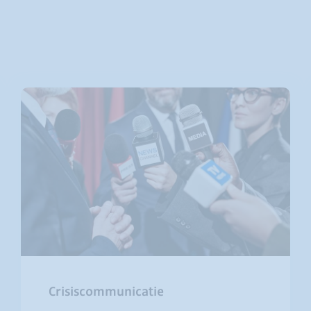
Klantgerichtheid
Social Media Training
HR opleidingen
Crisiscommunicatie