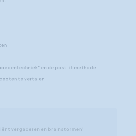
en.
ten
khoedentechniek" en de post-it methode
cepten te vertalen
iciënt vergaderen en brainstormen'