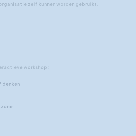
 organisatie zelf kunnen worden gebruikt.
eractieve workshop:
f denken
rtzone