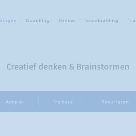
dingen
Coaching
Online
Teambuilding
Tra
Persoonlijke Ontwikkeling
Communicatie opleidingen
Sales Training
Creatief denken & Brainstormen
Leiderschap Training
Assertiviteit cursus
AI opleidingen
Aanpak
Trainers
Resultaten
Presentatietraining
Timemanagement
Persoonlijkheidsprofielen
Management Training