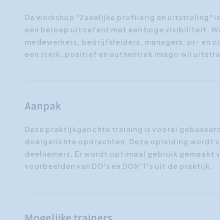
De workshop "Zakelijke profilerig en uitstraling" 
een beroep uitoefent met een hoge visibiliteit. W
medewerkers, bedrijfsleiders, managers, pr- en 
een sterk, positief en authentiek imago wil uitstra
Aanpak
Deze praktijkgerichte training is vooral gebasee
doelgerichte opdrachten. Deze opleiding wordt 
deelnemers. Er wordt optimaal gebruik gemaakt va
voorbeelden van DO's en DON'T's uit de praktijk.
Mogelijke trainers