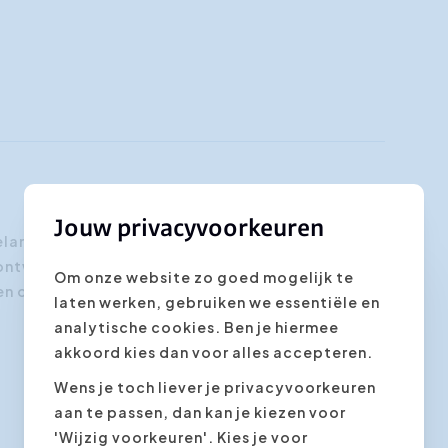
Jouw privacyvoorkeuren
belang en de mogelijkheden om je
ntwikkelen, te versterken en zichtbaar te
Om onze website zo goed mogelijk te
en optimaal in te zetten om meer energie en
laten werken, gebruiken we essentiële en
analytische cookies. Ben je hiermee
akkoord kies dan voor alles accepteren.
Wens je toch liever je privacyvoorkeuren
aan te passen, dan kan je kiezen voor
'Wijzig voorkeuren'. Kies je voor