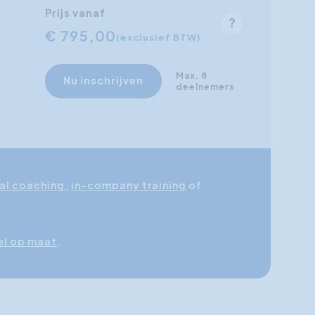
Prijs vanaf
€ 795,00
(exclusief BTW)
Max. 8
Nu inschrijven
deelnemers
al coaching,
in-company training
of
el op maat
.