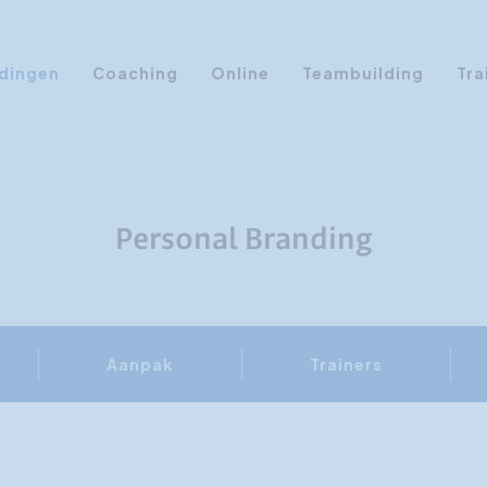
dingen
Coaching
Online
Teambuilding
Tra
Persoonlijke Ontwikkeling
Communicatie opleidingen
Sales Training
Personal Branding
Leiderschap Training
Assertiviteit cursus
AI opleidingen
Aanpak
Trainers
Presentatietraining
Timemanagement
Persoonlijkheidsprofielen
Management Training