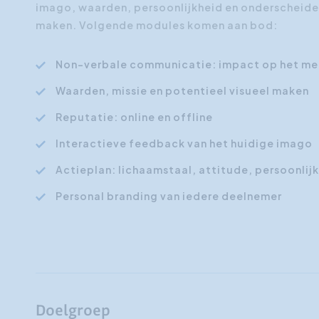
imago, waarden, persoonlijkheid en onderscheiden
maken. Volgende modules komen aan bod:
Non-verbale communicatie: impact op het men
Waarden, missie en potentieel visueel maken
Reputatie: online en offline
Interactieve feedback van het huidige imago
Actieplan: lichaamstaal, attitude, persoonlij
Personal branding van iedere deelnemer
Doelgroep