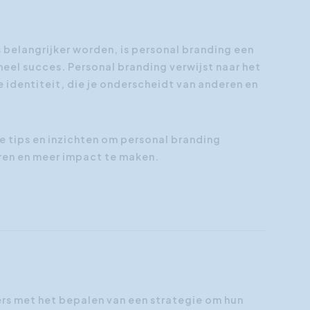
Klantgerichtheid
Social Media Training
s belangrijker worden, is personal branding een
neel succes. Personal branding verwijst naar het
HR opleidingen
 identiteit, die je onderscheidt van anderen en
te tips en inzichten om personal branding
eren en meer impact te maken.
rs met het bepalen van een strategie om hun