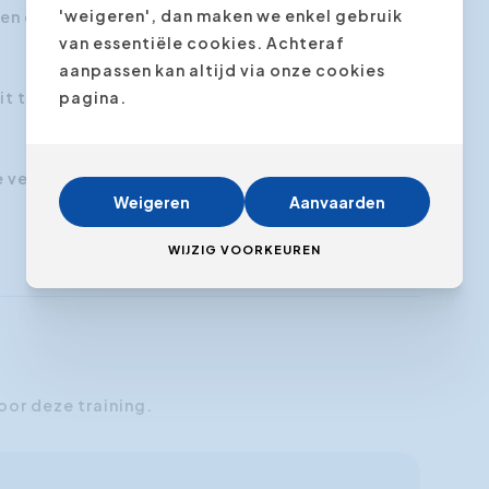
'weigeren', dan maken we enkel gebruik
 en drijfveren
van essentiële cookies. Achteraf
aanpassen kan altijd via onze cookies
it te werken
pagina.
 verf te zetten
Weigeren
Aanvaarden
WIJZIG VOORKEUREN
oor deze training.