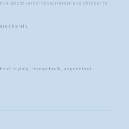
de kracht verder te versterken en zichtbaar te
selijk brein
kheid, styling, stemgebruik, oogcontact...