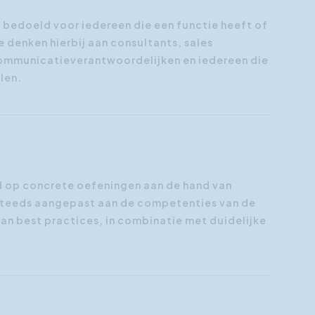
is bedoeld voor iedereen die een functie heeft of
e denken hierbij aan consultants, sales
communicatieverantwoordelijken en iedereen die
len.
rd op concrete oefeningen aan de hand van
steeds aangepast aan de competenties van de
n best practices, in combinatie met duidelijke