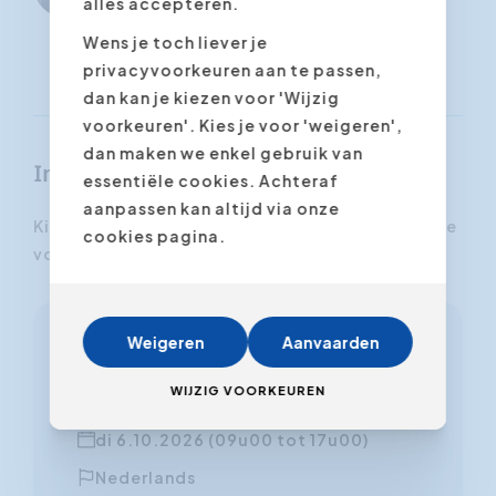
alles accepteren.
Wens je toch liever je
privacyvoorkeuren aan te passen,
dan kan je kiezen voor 'Wijzig
voorkeuren'. Kies je voor 'weigeren',
dan maken we enkel gebruik van
Inschrijven
essentiële cookies. Achteraf
aanpassen kan altijd via onze
Kies hieronder de datum en de gewenste locatie
cookies pagina.
voor deze training.
Weigeren
Aanvaarden
Zemst - Elewijt Center
Tervuursesteenweg 564, 1982 Zemst
WIJZIG VOORKEUREN
di 6.10.2026 (09u00 tot 17u00)
Nederlands