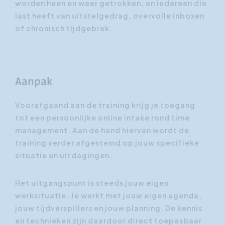
worden heen en weer getrokken, en iedereen die
last heeft van uitstelgedrag, overvolle inboxen
of chronisch tijdgebrek.
Aanpak
Voorafgaand aan de training krijg je toegang
tot een persoonlijke online intake rond time
management. Aan de hand hiervan wordt de
training verder afgestemd op jouw specifieke
situatie en uitdagingen.
Het uitgangspunt is steeds jouw eigen
werksituatie. Je werkt met jouw eigen agenda,
jouw tijdverspillers en jouw planning. De kennis
en technieken zijn daardoor direct toepasbaar