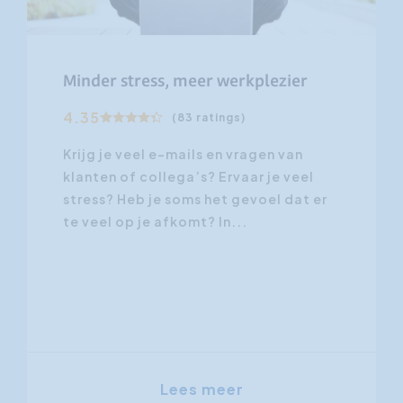
Vanaf 11.06.2027
meer werkplezier
Productief met Out
4.5
83 ratings)
(155 rati
ails en vragen van
Outlook is het meest 
a’s? Ervaar je veel
mailprogramma op de
oms het gevoel dat er
voor veel professional
omt? In...
een bron van stress da
Gent
es meer
Vanaf € 795,