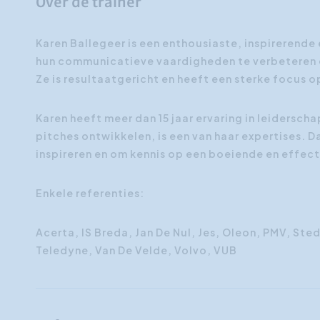
Over de trainer
Karen Ballegeer is een enthousiaste, inspirerende
hun communicatieve vaardigheden te verbeteren e
Ze is resultaatgericht en heeft een sterke focus 
Karen heeft meer dan 15 jaar ervaring in leidersc
pitches ontwikkelen, is een van haar expertises. 
inspireren en om kennis op een boeiende en effect
Enkele referenties:
Acerta, IS Breda, Jan De Nul, Jes, Oleon, PMV, St
Teledyne, Van De Velde, Volvo, VUB