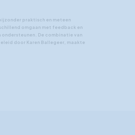
bijzonder praktisch en meteen
rschillend omgaan met feedback en
n ondersteunen. De combinatie van
geleid door Karen Ballegeer, maakte