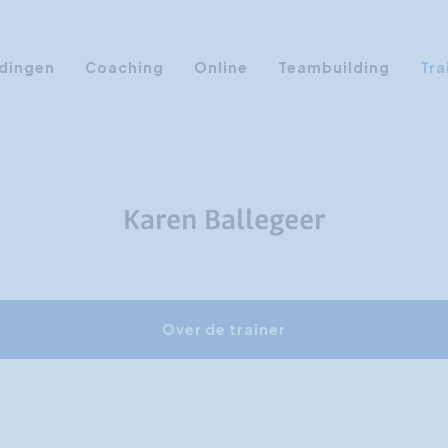
dingen
Coaching
Online
Teambuilding
Tra
Persoonlijke Ontwikkeling
Communicatie opleidingen
Sales Training
Karen Ballegeer
Leiderschap Training
Assertiviteit cursus
AI opleidingen
Over de trainer
Presentatietraining
Timemanagement
Persoonlijkheidsprofielen
Management Training