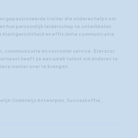
Klantgerichtheid
 en gepassioneerde trainer die anderen helpt om
Social Media Training
n hun persoonlijk leiderschap te ontwikkelen.
HR opleidingen
op klantgerichtheid en efficiënte communicatie.
hap, communicatie en customer service. Elevator
Daarnaast heeft ze een uniek talent om anderen te
ieve manier over te brengen.
edelijk Onderwijs Antwerpen, Succeskoffie ,