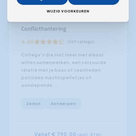
WIJZIG VOORKEUREN
Vanaf 05.10.2026
Conflicthantering
4.45
(167 ratings)
Collega's die niet meer met elkaar
willen samenwerken, een verzuurde
relatie met je baas of teamleden,
politieke machtspelletjes of
aanslepende...
Zemst
Antwerpen
Vanaf € 795,00
(excl. BTW)