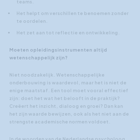
teams.
Het helpt om verschillen te benoemen zonder
te oordelen.
Het zet aan tot reflectie en ontwikkeling.
Moeten opleidingsinstrumenten altijd
wetenschappelijk zijn?
Niet noodzakelijk. Wetenschappelijke
onderbouwing is waardevol, maar het is niet de
enige maatstaf. Een tool moet vooral effectief
zijn: doet het wat het belooft in de praktijk?
Creëert het inzicht, dialoog en groei? Dan kan
het zijn waarde bewijzen, ook als het niet aan de
strengste academische normen voldoet.
In de woorden van de Nederlandse psycholoog