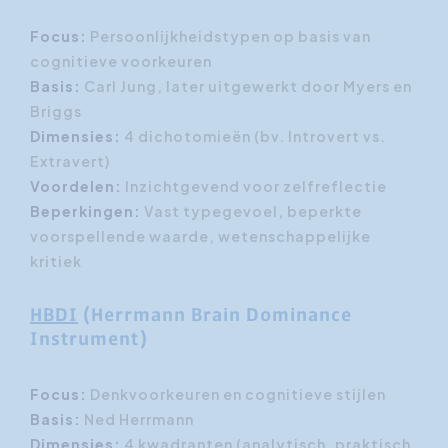
Focus:
Persoonlijkheidstypen op basis van
cognitieve voorkeuren
Basis:
Carl Jung, later uitgewerkt door Myers en
Briggs
Dimensies:
4 dichotomieën (bv. Introvert vs.
Extravert)
Voordelen:
Inzichtgevend voor zelfreflectie
Beperkingen:
Vast typegevoel, beperkte
voorspellende waarde, wetenschappelijke
kritiek
HBDI
(Herrmann Brain Dominance
Instrument)
Focus:
Denkvoorkeuren en cognitieve stijlen
Basis:
Ned Herrmann
Dimensies:
4 kwadranten (analytisch, praktisch,