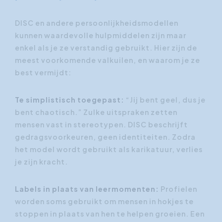
DISC en andere persoonlijkheidsmodellen
kunnen waardevolle hulpmiddelen zijn maar
enkel als je ze verstandig gebruikt. Hier zijn de
meest voorkomende valkuilen, en waarom je ze
best vermijdt:
Te simplistisch toegepast:
“Jij bent geel, dus je
bent chaotisch.” Zulke uitspraken zetten
mensen vast in stereotypen. DISC beschrijft
gedragsvoorkeuren, geen identiteiten. Zodra
het model wordt gebruikt als karikatuur, verlies
je zijn kracht.
Labels in plaats van leermomenten:
Profielen
worden soms gebruikt om mensen in hokjes te
stoppen in plaats van hen te helpen groeien. Een