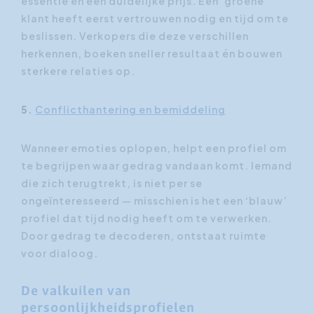
essentie en een duidelijke prijs. Een ‘groene’
klant heeft eerst vertrouwen nodig en tijd om te
beslissen. Verkopers die deze verschillen
herkennen, boeken sneller resultaat én bouwen
sterkere relaties op.
5.
Conflicthantering en bemiddeling
Wanneer emoties oplopen, helpt een profiel om
te begrijpen waar gedrag vandaan komt. Iemand
die zich terugtrekt, is niet per se
ongeïnteresseerd — misschien is het een ‘blauw’
profiel dat tijd nodig heeft om te verwerken.
Door gedrag te decoderen, ontstaat ruimte
voor dialoog.
De valkuilen van
persoonlijkheidsprofielen