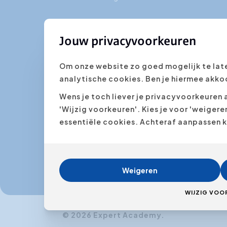
Kantoor Gent
Jouw privacyvoorkeuren
Bibliotheekstraat 8/301
B-9000 Gent
Om onze website zo goed mogelijk te lat
België
analytische cookies. Ben je hiermee akko
Wens je toch liever je privacyvoorkeuren 
Legal
'Wijzig voorkeuren'. Kies je voor 'weiger
essentiële cookies. Achteraf aanpassen k
IBAN BE81 7512 0669 5724
BIC AXABBE22
BTW BE 0891.725.750
RPR Antwerpen
Weigeren
WIJZIG VOO
© 2026 Expert Academy.