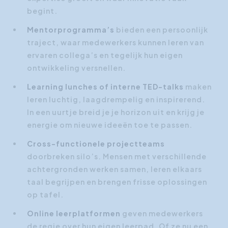
begint.
Mentorprogramma’s
bieden een persoonlijk
traject, waar medewerkers kunnen leren van
ervaren collega’s en tegelijk hun eigen
ontwikkeling versnellen.
Learning lunches of interne TED-talks
maken
leren luchtig, laagdrempelig en inspirerend.
In een uurtje breid je je horizon uit en krijg je
energie om nieuwe ideeën toe te passen.
Cross-functionele projectteams
doorbreken silo’s. Mensen met verschillende
achtergronden werken samen, leren elkaars
taal begrijpen en brengen frisse oplossingen
op tafel.
Online leerplatformen
geven medewerkers
de regie over hun eigen leerpad. Of ze nu een