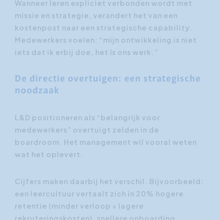
Wanneer leren expliciet verbonden wordt met
missie en strategie, verandert het van een
kostenpost naar een strategische capability.
Medewerkers voelen: “mijn ontwikkeling is niet
iets dat ik erbij doe, het ís ons werk.”
De directie overtuigen: een strategische
noodzaak
L&D positioneren als “belangrijk voor
medewerkers” overtuigt zelden in de
boardroom. Het management wil vooral weten
wat het oplevert.
Cijfers maken daarbij het verschil. Bijvoorbeeld:
een leercultuur vertaalt zich in 20% hogere
retentie (minder verloop = lagere
rekruteringskosten), snellere onboarding