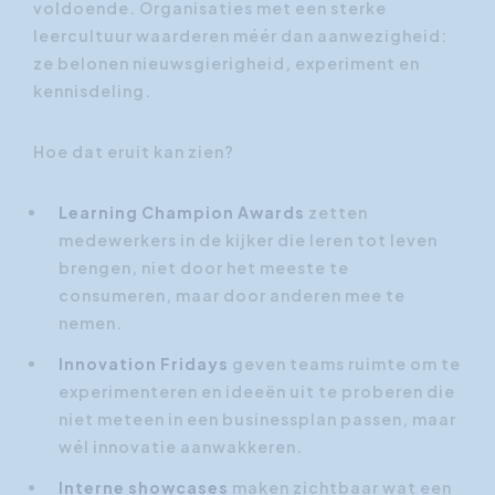
voldoende. Organisaties met een sterke
leercultuur waarderen méér dan aanwezigheid:
ze belonen nieuwsgierigheid, experiment en
kennisdeling.
Hoe dat eruit kan zien?
Learning Champion Awards
zetten
medewerkers in de kijker die leren tot leven
brengen, niet door het meeste te
consumeren, maar door anderen mee te
nemen.
Innovation Fridays
geven teams ruimte om te
experimenteren en ideeën uit te proberen die
niet meteen in een businessplan passen, maar
wél innovatie aanwakkeren.
Interne showcases
maken zichtbaar wat een