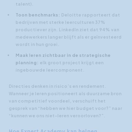
talent).
Toon benchmarks:
Deloitte rapporteert dat
bedrijven met sterke leerculturen 37%
productiever zijn. LinkedIn ziet dat 94% van
medewerkers langer blijft als er geïnvesteerd
wordt in hun groei.
Maak leren zichtbaar in de strategische
planning:
elk groot project krijgt een
ingebouwde leercomponent.
Directies denken in risico’s en rendement.
Wanneer je leren positioneert als duurzame bron
van competitief voordeel, verschuift het
gesprek van “hebben we hier budget voor?” naar
“kunnen we ons niet-leren veroorloven?”.
Hoe Expert Academy kan helpen