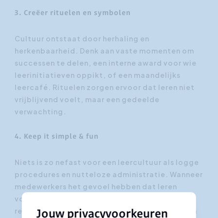
3. Creëer rituelen en symbolen
Cultuur ontstaat door herhaling en
herkenbaarheid. Denk aan vaste momenten om
successen te delen, een interne award voor wie
leerinitiatieven oppikt, of een maandelijks
leercafé. Rituelen zorgen ervoor dat leren niet
vrijblijvend voelt, maar een gedeelde
verwachting.
4. Keep it simple & fun
Niets is zo nefast voor een leercultuur als logge
procedures en nutteloze administratie. Wanneer
medewerkers het gevoel hebben dat leren
vooral bestaat uit formulieren invullen,
registraties afhandelen en vinkjes zetten in een
Jouw privacyvoorkeuren