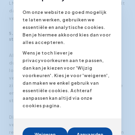
LMS, dan droogt de energie snel op. Leren wordt
dan niet gezien als een kans, maar als een
Om onze website zo goed mogelijk
verplicht nummer.
te laten werken, gebruiken we
essentiële en analytische cookies.
5. Verankering leren in de missie, visie en
Ben je hiermee akkoord kies dan voor
strategische doelstellingen
alles accepteren.
Wens je toch liever je
Als leren een “extraatje” blijft, wordt het nooit
privacyvoorkeuren aan te passen,
duurzaam. Een leercultuur die leeft, staat niet
dan kan je kiezen voor 'Wijzig
los van de business, maar is er integraal mee
voorkeuren'. Kies je voor 'weigeren',
verbonden. De meest succesvolle organisaties
dan maken we enkel gebruik van
zien leren expliciet als onderdeel van hun missie
essentiële cookies. Achteraf
en visie, én koppelen het rechtstreeks aan hun
aanpassen kan altijd via onze
strategische doelstellingen.
cookies pagina.
Dit gaat veel verder dan het klassieke ROI-
verhaal van “x euro in opleiding = y euro
rendement”. Het gaat erom L&D te positioneren
Weigeren
Aanvaarden