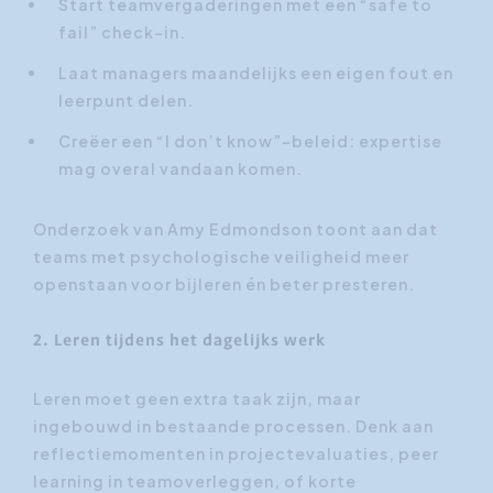
Start teamvergaderingen met een “safe to
fail” check-in.
Laat managers maandelijks een eigen fout en
leerpunt delen.
Creëer een “I don’t know”-beleid: expertise
mag overal vandaan komen.
Onderzoek van Amy Edmondson toont aan dat
teams met psychologische veiligheid meer
openstaan voor bijleren én beter presteren.
2. Leren tijdens het dagelijks werk
Leren moet geen extra taak zijn, maar
ingebouwd in bestaande processen. Denk aan
reflectiemomenten in projectevaluaties, peer
learning in teamoverleggen, of korte