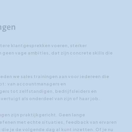
ingen
etere klantgesprekken voeren, sterker
 geen vage ambities, dat zijn concrete skills die
eden we sales trainingen aan voor iedereen die
pt: van accountmanagers en
rs tot zelfstandigen, bedrijfsleiders en
vertuigt als onderdeel van zijn of haar job.
en zijn praktijkgericht. Geen lange
efenen met echte situaties, feedback van ervaren
 die je de volgende dag al kunt inzetten. Of je nu