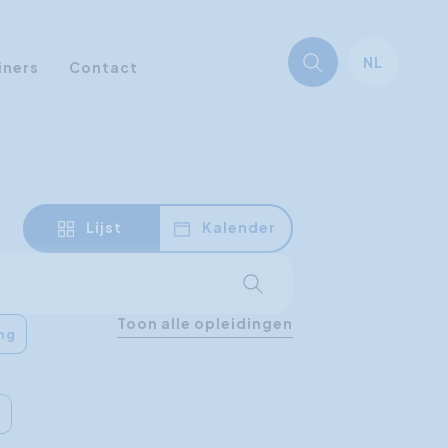
NL
iners
Contact
Lijst
Kalender
Start met zoeken
Toon alle opleidingen
ing
g