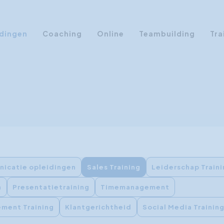
dingen
Coaching
Online
Teambuilding
Tra
Persoonlijke Ontwikkeling
Communicatie opleidingen
Sales Training
Leiderschap Training
Assertiviteit cursus
AI opleidingen
icatie opleidingen
Sales Training
Leiderschap Train
Presentatietraining
n
Presentatietraining
Timemanagement
Timemanagement
Persoonlijkheidsprofielen
ment Training
Klantgerichtheid
Social Media Trainin
Management Training