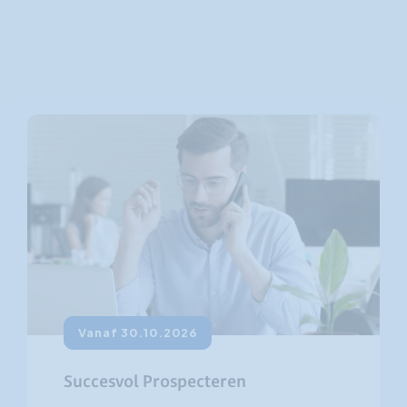
Klantgerichtheid
Social Media Training
HR opleidingen
Vanaf 30.10.2026
Succesvol Prospecteren