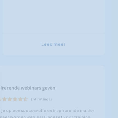
Lees meer
pirerende webinars geven
5
(14 ratings)
 je op een succesvolle en inspirerende manier
eer worden webinars ingezet voor training,