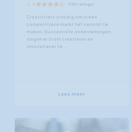
4.4
(105 ratings)
Creativiteit is nodig om in een
competitieve markt het verschil te
maken. Succesvolle ondernemingen
slagen er in om creatiever en
innovatiever te...
Lees meer