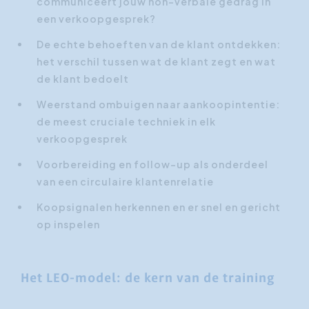
communiceert jouw non-verbale gedrag in
een verkoopgesprek?
De echte behoeften van de klant ontdekken:
het verschil tussen wat de klant zegt en wat
de klant bedoelt
Weerstand ombuigen naar aankoopintentie:
de meest cruciale techniek in elk
verkoopgesprek
Voorbereiding en follow-up als onderdeel
van een circulaire klantenrelatie
Koopsignalen herkennen en er snel en gericht
op inspelen
Het LEO-model: de kern van de training