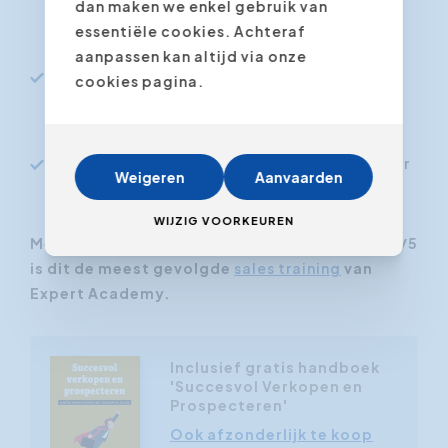
dan maken we enkel gebruik van
dezelfde klanten door beter te begrijpen
essentiële cookies. Achteraf
wat ze nodig hebben
aanpassen kan altijd via onze
Heb je inzicht in je eigen gedrag als
cookies pagina.
salesprofessional en weet je waar je
groeiruimte zit
Beheers je het LEO-model als structuur voor
Weigeren
Aanvaarden
elk verkoopgesprek
WIJZIG VOORKEUREN
Met 466 beoordelingen en een score van 4,45/5
is dit de meest gevolgde
sales training
van
Expert Academy.
Inclusief gratis handboek
'Succesvol Verkopen en
Prospecteren'
Ook afzonderlijk te koop