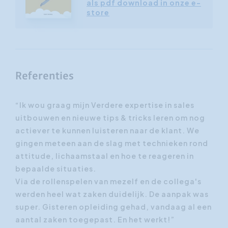
als pdf download in onze e-
store
Referenties
sche
“Ik wou graag mijn Verdere expertise in sales
“Ik
uitbouwen en nieuwe tips & tricks leren om nog
me 
actiever te kunnen luisteren naar de klant. We
vel
gingen meteen aan de slag met technieken rond
sal
attitude, lichaamstaal en hoe te reageren in
bet
bepaalde situaties.
ong
Via de rollenspelen van mezelf en de collega's
boe
werden heel wat zaken duidelijk. De aanpak was
super. Gisteren opleiding gehad, vandaag al een
aantal zaken toegepast. En het werkt!”