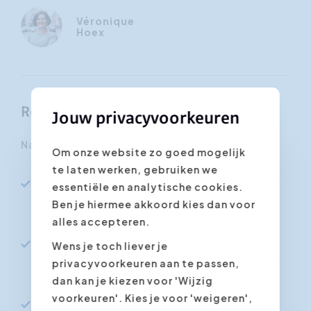
Véronique
Hoex
Resultaten
Jouw privacyvoorkeuren
Na deze consultative selling training:
Om onze website zo goed mogelijk
te laten werken, gebruiken we
Herken je koopsignalen sneller en stem je je
essentiële en analytische cookies.
argumentatie gerichter af op de echte
Ben je hiermee akkoord kies dan voor
behoefte van de klant
alles accepteren.
Bouw je sneller vertrouwen op bij nieuwe
Wens je toch liever je
klanten en onderhoud je bestaande relaties
privacyvoorkeuren aan te passen,
beter
dan kan je kiezen voor 'Wijzig
voorkeuren'. Kies je voor 'weigeren',
Verkoop je meer producten en diensten bij