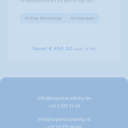
te netwerken en zo een kring van...
s
h
Online Workshop
Antwerpen
Vanaf € 450,00
(excl. BTW)
info@expertacademy.be
+32 3 235 32 49
info@expertacademy.nl
+31 20 771 66 40