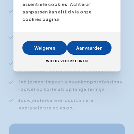
professioneel en strategisch in te kopen.
essentiële cookies. Achteraf
Beheers je onderhandelingstechnieken die
aanpassen kan altijd via onze
leiden tot vertrouwen en hogere
cookies pagina.
waardecreatie.
Begrijp je beter hoe je gedrag en
communicatie het aankoopresultaat
Weigeren
Aanvaarden
beïnvloeden
WIJZIG VOORKEUREN
Kun je bewuster en strategischer omgaan
met leveranciers en interne stakeholders
Heb je meer impact als aankoopprofessional
– zowel op korte als op lange termijn
Bouw je sterkere en duurzamere
leveranciersrelaties op.