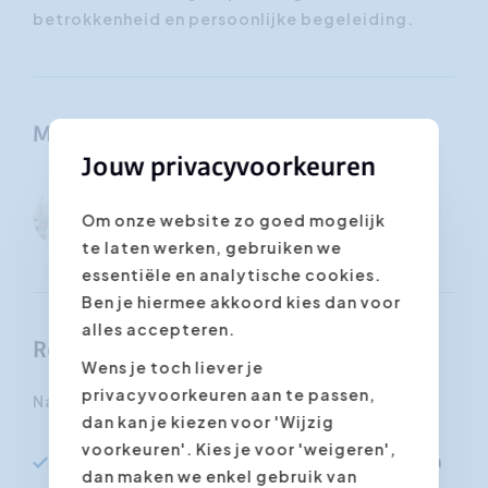
betrokkenheid en persoonlijke begeleiding.
Mogelijke trainers
Jouw privacyvoorkeuren
Jan
Hilde Jacobs
Om onze website zo goed mogelijk
Buermans
te laten werken, gebruiken we
essentiële en analytische cookies.
Ben je hiermee akkoord kies dan voor
alles accepteren.
Resultaten
Wens je toch liever je
privacyvoorkeuren aan te passen,
Na deze opleiding:
dan kan je kiezen voor 'Wijzig
voorkeuren'. Kies je voor 'weigeren',
Ken je de essentiële aankooptechnieken om
dan maken we enkel gebruik van