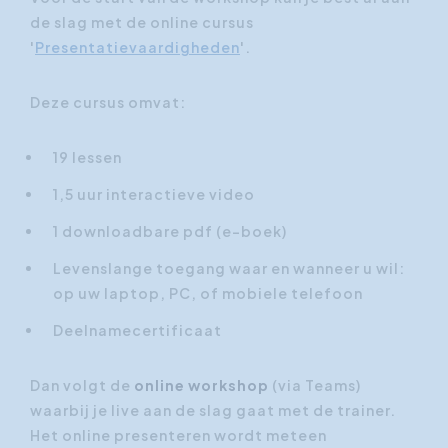
de slag met de online cursus
'
Presentatievaardigheden
'.
Deze cursus omvat:
19 lessen
1,5 uur interactieve video
1 downloadbare pdf (e-boek)
Levenslange toegang waar en wanneer u wil:
op uw laptop, PC, of mobiele telefoon
Deelnamecertificaat
Dan volgt de
online workshop
(via Teams)
waarbij je live aan de slag gaat met de trainer.
Het online presenteren wordt meteen