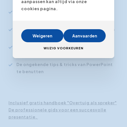
boodschap online beter overkomt
aanpassen kan altijd via onze
cookies pagina.
Meer interactie te krijgen en je publiek
daadwerkelijk te inspireren
De kracht van online werkvormen die zorgen
Weigeren
Aanvaarden
als bindmiddel voor je presentatie
Het optimaal gebruiken van de online tools
WIJZIG VOORKEUREN
om de impact te versterken
De ongekende tips & tricks van PowerPoint
te benutten
Inclusief gratis handboek "Overtuig als spreker"
De professionele gids voor een succesvolle
presentatie.