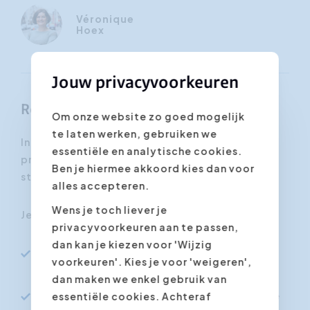
Véronique
Hoex
Jouw privacyvoorkeuren
Resultaten
Om onze website zo goed mogelijk
te laten werken, gebruiken we
In deze training krijgt je de online
essentiële en analytische cookies.
presentatietechnieken aangereikt om een
Ben je hiermee akkoord kies dan voor
sterke indruk te maken op uw publiek.
alles accepteren.
Wens je toch liever je
Je leert tijdens deze cursus:
privacyvoorkeuren aan te passen,
dan kan je kiezen voor 'Wijzig
Een duidelijke en werkbare structuur op te
voorkeuren'. Kies je voor 'weigeren',
bouwen voor een online presentatie
dan maken we enkel gebruik van
Welke elementen u kunt toepassen zodat je
essentiële cookies. Achteraf