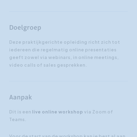
Doelgroep
Deze praktijkgerichte opleiding richt zich tot
iedereen die regelmatig online presentaties
geeft zowel via webinars, in online meetings,
video calls of sales gesprekken.
Aanpak
Dit is een
live online workshop
via Zoom of
Teams.
Voor de start van de workshop kan je best al aan