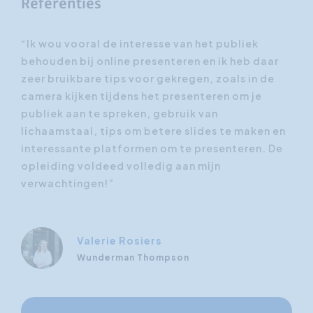
Referenties
“Ik wou vooral de interesse van het publiek
“Ik
ar
behouden bij online presenteren en ik heb daar
beh
e
zeer bruikbare tips voor gekregen, zoals in de
zee
camera kijken tijdens het presenteren om je
cam
publiek aan te spreken, gebruik van
pub
 en
lichaamstaal, tips om betere slides te maken en
lic
 De
interessante platformen om te presenteren. De
int
opleiding voldeed volledig aan mijn
opl
verwachtingen!”
ver
Valerie Rosiers
Wunderman Thompson