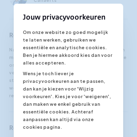
Callaerts
Jouw privacyvoorkeuren
Om onze website zo goed mogelijk
Resultaten
te laten werken, gebruiken we
essentiële en analytische cookies.
Na deze verhelderende workshop stap je buiten
Ben je hiermee akkoord kies dan voor
met een werkbaar plan om stress en burnout in je
alles accepteren.
organisatie of bedrijf aan te pakken. Je krijgt
verscheidene tests ter beschikking waarmee
Wens je toch liever je
stress en burn-out in een vroeg stadium kunnen
privacyvoorkeuren aan te passen,
worden opgespoord, zodat je adequaat kunt
dan kan je kiezen voor 'Wijzig
reageren in elke situatie.
voorkeuren'. Kies je voor 'weigeren',
dan maken we enkel gebruik van
essentiële cookies. Achteraf
aanpassen kan altijd via onze
cookies pagina.
Referenties