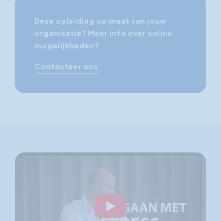
Deze opleiding op maat van jouw
organisatie? Meer info over online
mogelijkheden?
Contacteer ons