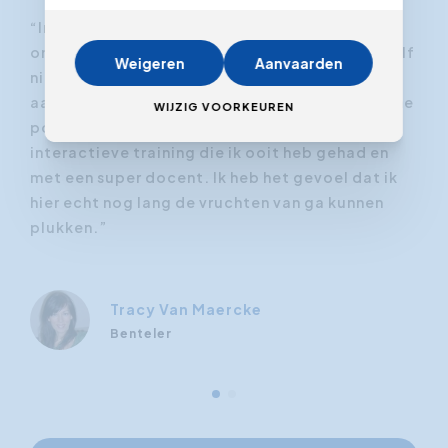
“In deze cursus heb ik geleerd hoe ik beter kan
“De
omgaan met bepaalde stressfactoren die ik zelf
suc
Weigeren
Aanvaarden
niet in de hand heb, en dit op een zeer
ver
g
aangename manier! De workshop was heel to the
wor
WIJZIG VOORKEUREN
point en zeer leerrijk. Het is de meest
aan
interactieve training die ik ooit heb gehad en
met een super docent. Ik heb het gevoel dat ik
hier echt nog lang de vruchten van ga kunnen
plukken.”
Tracy Van Maercke
Benteler