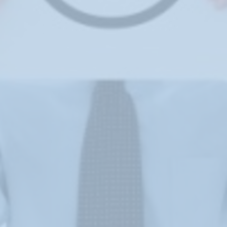
Klantgerichtheid
Social Media Training
HR opleidingen