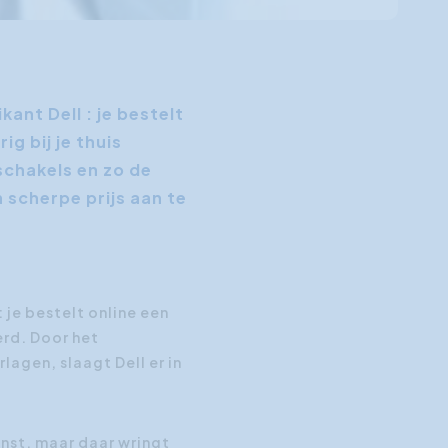
ant Dell : je bestelt
g bij je thuis
schakels en zo de
 scherpe prijs aan te
 je bestelt online een
erd. Door het
lagen, slaagt Dell er in
enst, maar daar wringt