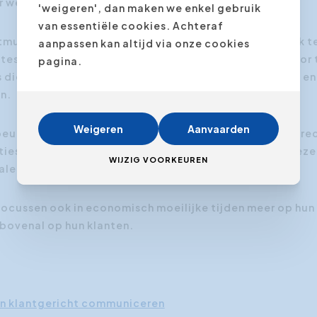
 wel met een vriendelijke en onberispelijke service.
'weigeren', dan maken we enkel gebruik
van essentiële cookies. Achteraf
itmuntende klantendienst rendabel is, valt gemakkelijk te
aanpassen kan altijd via onze cookies
test te doen en een deel van hun service telefoons door 
pagina.
ie werkelijk begaan zijn met het belang van de klant en
n.
Weigeren
Aanvaarden
ebeurt met de klanttevredenheid en de mond aan mond re
ies te annuleren om dit te bekostigen en al snel zal deze
WIJZIG VOORKEUREN
alen.
focussen ook in economisch moeilijke tijden meer op hu
bovenal op hun klanten.
 en klantgericht communiceren