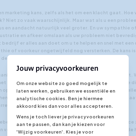
en marketing kans, zelfs als het om een klacht gaat. Hoe
? Niet zo vaak waarschijnlijk. Maar wat als u een probl
s en aandacht natuurlijk veel groter. En uw sympathie o
frustratie en afkeer omslaan als uw probleem niet bevre
edrijf er alles aan doet om u te helpen en snel met een
hie of voorkeur ongetwijfeld nog versterken. De kans is
t delen met anderen.
Jouw privacyvoorkeuren
anisaties investeren in een performante klantendienst. W
 het verschil kunt maken met je product maar wel met je d
Om onze website zo goed mogelijk te
 oplossingen aan te bieden en klanten tevreden te stelle
laten werken, gebruiken we essentiële en
henkt aan de interactie met de klant, dat ze vroeg of la
analytische cookies. Ben je hiermee
urrent die dat wel doet.
akkoord kies dan voor alles accepteren.
Wens je toch liever je privacyvoorkeuren
gebeurd is bij Dell. Door een ondermaatse klantenservice z
aan te passen, dan kan je kiezen voor
ijn volgende pc heb ik gekocht bij de detailhandel om de
'Wijzig voorkeuren'. Kies je voor