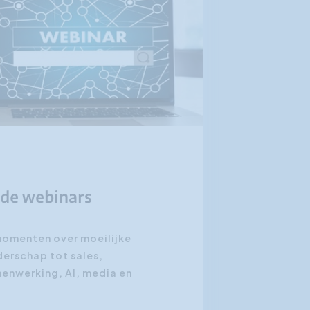
nde webinars
momenten over moeilijke
derschap tot sales,
menwerking, AI, media en