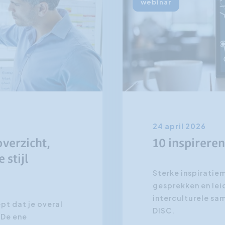
webinar
24 april 2026
overzicht,
10 inspirere
 stijl
Sterke inspiratie
gesprekken en lei
interculturele sa
pt dat je overal
DISC.
 De ene