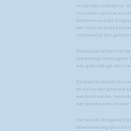
nu net het schoentje. W
customer service wordt
hand van vooraf uitges
het frustrerende keuz
uiteindelijk het geluk
Natuurlijk is Dell niet 
marketing campagnes me
een gebrekkige service
De klantendienst (bij v
en dat is een gemiste k
een bestaande, tevreden
een goede service vee
Het wordt dringend tijd
alleen belangrijk is uit