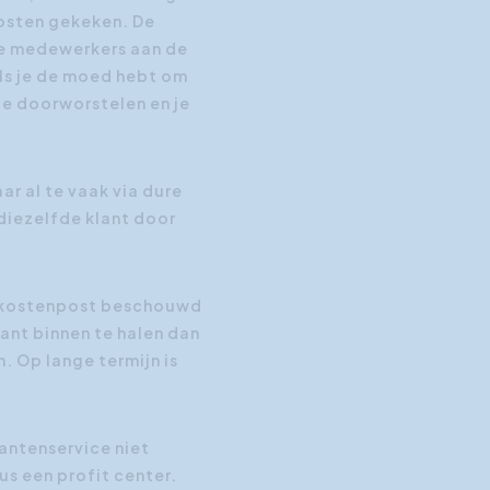
kosten gekeken. De
de medewerkers aan de
als je de moed hebt om
e doorworstelen en je
aar al te vaak via dure
iezelfde klant door
en kostenpost beschouwd
ant binnen te halen dan
. Op lange termijn is
antenservice niet
us een profit center.