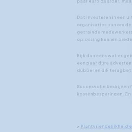
paar euro duurder, maar
Dat investeren in een u
organisaties aan om de 
getrainde medewerkers d
oplossing kunnen biede
Kijk dan eens wat er g
een paar dure advertent
dubbel en dik terugbet
Succesvolle bedrijven 
kostenbesparingen. En 
>
Klantvriendelijkheid