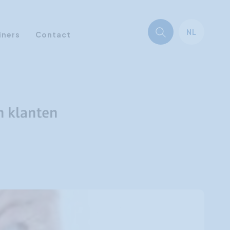
NL
iners
Contact
n klanten
d