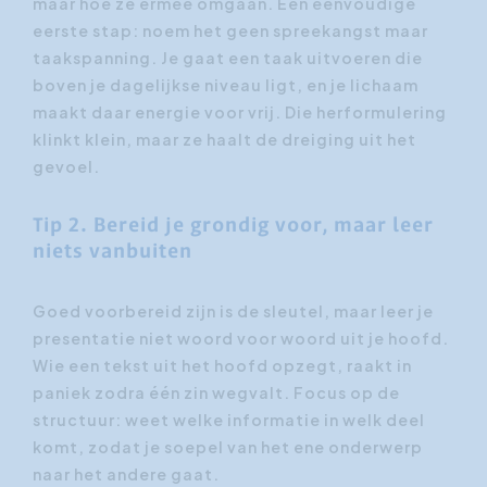
maar hoe ze ermee omgaan. Een eenvoudige
eerste stap: noem het geen spreekangst maar
taakspanning. Je gaat een taak uitvoeren die
boven je dagelijkse niveau ligt, en je lichaam
maakt daar energie voor vrij. Die herformulering
klinkt klein, maar ze haalt de dreiging uit het
gevoel.
Tip 2. Bereid je grondig voor, maar leer
niets vanbuiten
Goed voorbereid zijn is de sleutel, maar leer je
presentatie niet woord voor woord uit je hoofd.
Wie een tekst uit het hoofd opzegt, raakt in
paniek zodra één zin wegvalt. Focus op de
structuur: weet welke informatie in welk deel
komt, zodat je soepel van het ene onderwerp
naar het andere gaat.