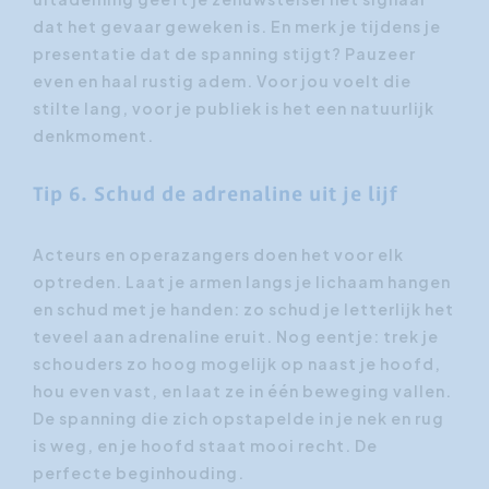
dat het gevaar geweken is. En merk je tijdens je
presentatie dat de spanning stijgt? Pauzeer
even en haal rustig adem. Voor jou voelt die
stilte lang, voor je publiek is het een natuurlijk
denkmoment.
Tip 6. Schud de adrenaline uit je lijf
Acteurs en operazangers doen het voor elk
optreden. Laat je armen langs je lichaam hangen
en schud met je handen: zo schud je letterlijk het
teveel aan adrenaline eruit. Nog eentje: trek je
schouders zo hoog mogelijk op naast je hoofd,
hou even vast, en laat ze in één beweging vallen.
De spanning die zich opstapelde in je nek en rug
is weg, en je hoofd staat mooi recht. De
perfecte beginhouding.