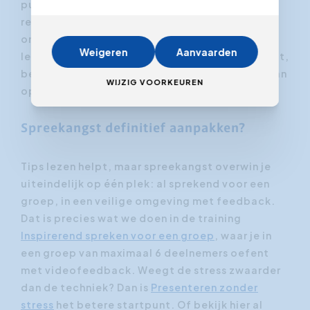
publiek luistert geboeid, jij spreekt rustig, de
reacties zijn positief. Je brein maakt weinig
onderscheid tussen een echte ervaring en een
Weigeren
Aanvaarden
levendige visualisatie. Wie zich succes inbeeldt,
bereidt zijn lichaam voor op succes in plaats van
WIJZIG VOORKEUREN
op gevaar.
Spreekangst definitief aanpakken?
Tips lezen helpt, maar spreekangst overwin je
uiteindelijk op één plek: al sprekend voor een
groep, in een veilige omgeving met feedback.
Dat is precies wat we doen in de training
Inspirerend spreken voor een groep
, waar je in
een groep van maximaal 6 deelnemers oefent
met videofeedback. Weegt de stress zwaarder
dan de techniek? Dan is
Presenteren zonder
stress
het betere startpunt. Of bekijk hier al