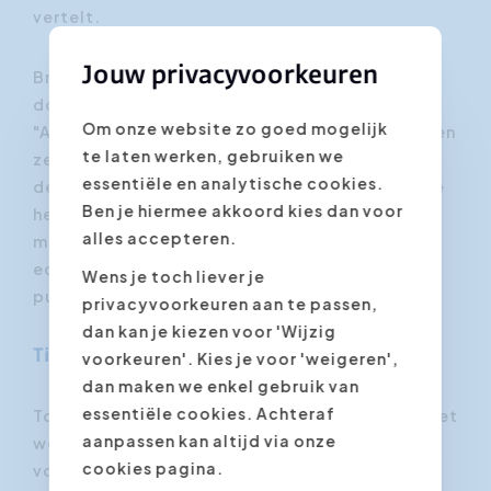
vertelt.
Jouw privacyvoorkeuren
Breng jezelf dus niet in een neerwaartse spiraal
door jezelf tijdens het spreken te beoordelen.
Om onze website zo goed mogelijk
"Ai, een verspreking. Daar geeuwt iemand, ik ben
te laten werken, gebruiken we
zeker niet goed bezig!" Wie zo denkt, gebruikt
essentiële en analytische cookies.
de helft van zijn brein voor zelfkritiek, terwijl je
Ben je hiermee akkoord kies dan voor
het volledig nodig hebt voor je verhaal. Heb
alles accepteren.
mededogen met jezelf. En onthoud waar het
echt om draait: niet om jou, maar om wat je
Wens je toch liever je
publiek aan je verhaal heeft.
privacyvoorkeuren aan te passen,
dan kan je kiezen voor 'Wijzig
Tip 10. Visualiseer succes
voorkeuren'. Kies je voor 'weigeren',
dan maken we enkel gebruik van
essentiële cookies. Achteraf
Topsporters doen het voor elke wedstrijd, en het
aanpassen kan altijd via onze
werkt ook voor sprekers. Sluit je ogen en stel je
cookies pagina.
voor hoe je presentatie vlot verloopt: het