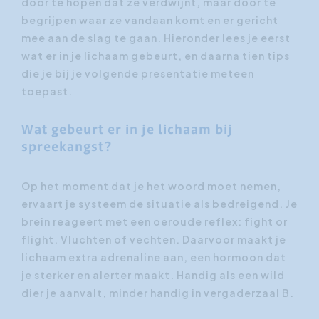
door te hopen dat ze verdwijnt, maar door te
begrijpen waar ze vandaan komt en er gericht
mee aan de slag te gaan. Hieronder lees je eerst
wat er in je lichaam gebeurt, en daarna tien tips
die je bij je volgende presentatie meteen
toepast.
Wat gebeurt er in je lichaam bij
spreekangst?
Op het moment dat je het woord moet nemen,
ervaart je systeem de situatie als bedreigend. Je
brein reageert met een oeroude reflex: fight or
flight. Vluchten of vechten. Daarvoor maakt je
lichaam extra adrenaline aan, een hormoon dat
je sterker en alerter maakt. Handig als een wild
dier je aanvalt, minder handig in vergaderzaal B.