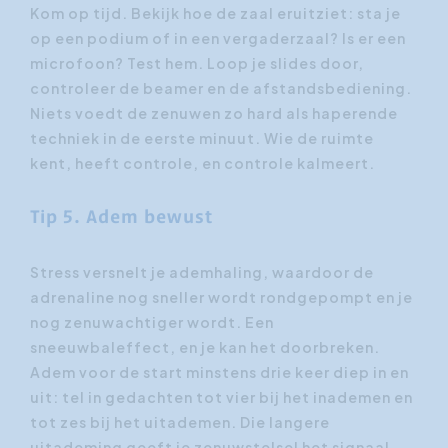
Kom op tijd. Bekijk hoe de zaal eruitziet: sta je
op een podium of in een vergaderzaal? Is er een
microfoon? Test hem. Loop je slides door,
controleer de beamer en de afstandsbediening.
Niets voedt de zenuwen zo hard als haperende
techniek in de eerste minuut. Wie de ruimte
kent, heeft controle, en controle kalmeert.
Tip 5. Adem bewust
Stress versnelt je ademhaling, waardoor de
adrenaline nog sneller wordt rondgepompt en je
nog zenuwachtiger wordt. Een
sneeuwbaleffect, en je kan het doorbreken.
Adem voor de start minstens drie keer diep in en
uit: tel in gedachten tot vier bij het inademen en
tot zes bij het uitademen. Die langere
uitademing geeft je zenuwstelsel het signaal