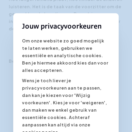
luisteren. Het is de taak van de voorzitter om de
gesprekken de kanaliseren. Beperk je
interventies tot het minimum en ga meteen naar
Jouw privacyvoorkeuren
de kern van de zaak.
Om onze website zo goed mogelijk
te laten werken, gebruiken we
essentiële en analytische cookies.
Bekijk de tips in deze video:
Ben je hiermee akkoord kies dan voor
alles accepteren.
Wens je toch liever je
privacyvoorkeuren aan te passen,
dan kan je kiezen voor 'Wijzig
voorkeuren'. Kies je voor 'weigeren',
dan maken we enkel gebruik van
essentiële cookies. Achteraf
aanpassen kan altijd via onze
cookies pagina.