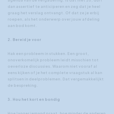
dan assertief te anticiperen en zeg dat je heel
graag het verslag ontvangt. Of dat ze je erbij
roepen, als het onderwerp over jouw afdeling
aan bod komt.
2. Bereid je voor
Hak een probleem in stukken. Een groot,
onoverkomelijk probleem leidt misschien tot
oeverloze discussies. Waarom niet vooraf al
eens kijken of je het complete vraagstuk al kan
splitsen in deelproblemen. Dat vergemakkelijkt
de bespreking.
3. Hou het kort en bondig
Hoe langer iemand praat, hoe minder de anderen