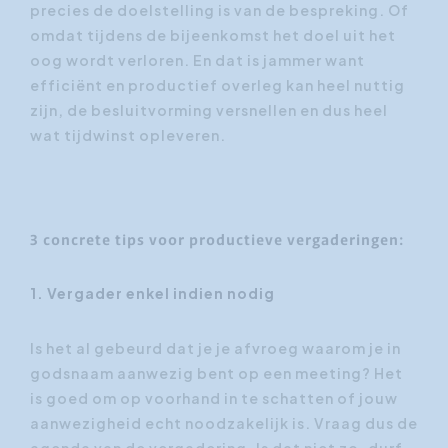
precies de doelstelling is van de bespreking. Of
omdat tijdens de bijeenkomst het doel uit het
oog wordt verloren. En dat is jammer want
efficiënt en productief overleg kan heel nuttig
zijn, de besluitvorming versnellen en dus heel
wat tijdwinst opleveren.
3 concrete tips voor productieve vergaderingen:
1. Vergader enkel indien nodig
Is het al gebeurd dat je je afvroeg waarom je in
godsnaam aanwezig bent op een meeting? Het
is goed om op voorhand in te schatten of jouw
aanwezigheid echt noodzakelijk is. Vraag dus de
agenda van de vergadering. Is dat niet zo, durf