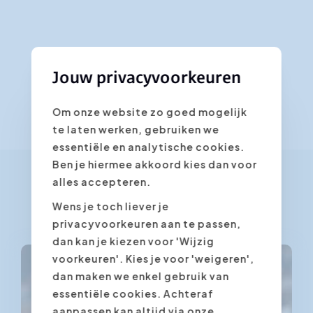
Jouw privacyvoorkeuren
Om onze website zo goed mogelijk
te laten werken, gebruiken we
essentiële en analytische cookies.
Ben je hiermee akkoord kies dan voor
alles accepteren.
Lees ook deze artikels
Wens je toch liever je
privacyvoorkeuren aan te passen,
dan kan je kiezen voor 'Wijzig
voorkeuren'. Kies je voor 'weigeren',
Presentatietechnieken
dan maken we enkel gebruik van
essentiële cookies. Achteraf
aanpassen kan altijd via onze