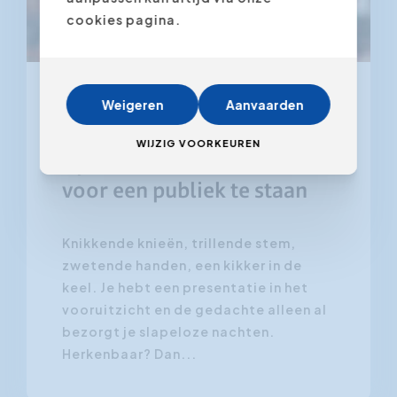
cookies pagina.
Weigeren
Aanvaarden
10 juli 2026
Overwin je spreekangst: 10
WIJZIG VOORKEUREN
tips om vol vertrouwen
voor een publiek te staan
Knikkende knieën, trillende stem,
zwetende handen, een kikker in de
keel. Je hebt een presentatie in het
vooruitzicht en de gedachte alleen al
bezorgt je slapeloze nachten.
Herkenbaar? Dan...