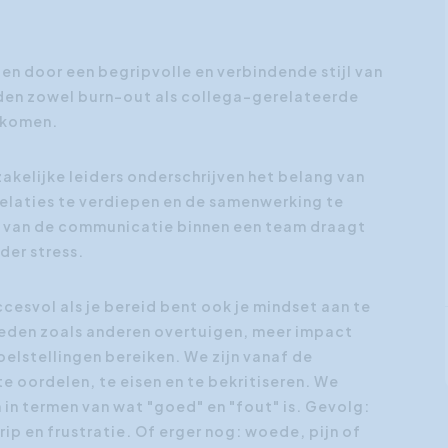
4.45
en door een begripvolle en verbindende stijl van
Je weet wat je wi
en zowel burn-out als collega-gerelateerde
moment dat het e
rkomen.
Of je zegt het op
aankomt dan je b
kelijke leiders onderschrijven het belang van
elaties te verdiepen en de samenwerking te
Zemst
Antw
eit van de communicatie binnen een team draagt
der stress.
ccesvol als je bereid bent ook je mindset aan te
Vanaf € 2
heden zoals anderen overtuigen, meer impact
elstellingen bereiken. We zijn vanaf de
 oordelen, te eisen en te bekritiseren. We
n termen van wat "goed" en "fout" is. Gevolg:
p en frustratie. Of erger nog: woede, pijn of