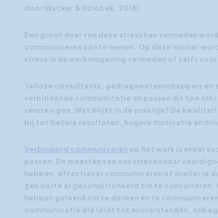
door Wacker & Dziobek, 2018).
Een groot deel van deze stress kan vermeden word
communiceren aan te nemen. Op deze manier word
stress in de werkomgeving vermeden of zelfs voo
Talloze consultants, gedragswetenschappers en za
verbindende communicatie en passen dit toe om r
verstevigen. Wat blijkt in de praktijk? De kwalit
bij tot betere resultaten, hogere motivatie en min
Verbindend communiceren
op het werk is enkel su
passen. De meesten van ons streven naar vaardig
hebben, effectiever communiceren of sneller je do
geboorte al geconditioneerd om te concurreren, te
hebben geleerd om te denken en te communiceren i
communicatie die leidt tot misverstanden, onbegri