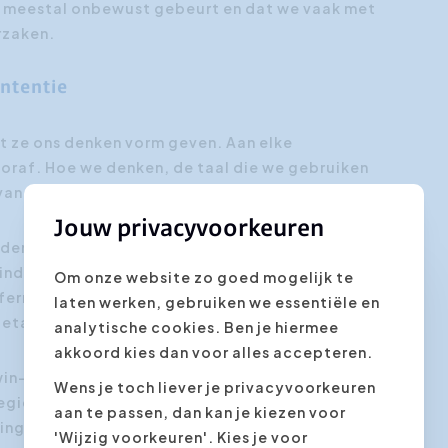
dit meestal onbewust gebeurt en dat we vaak met
rzaken.
ntentie
t ze ons denken vorm geven. Aan elke
raf. Hoe we denken, de taal die we gebruiken
 van verbindende communicatie.
Jouw privacyvoorkeuren
 anderen te manipuleren, zal dat weerspiegeld
inderdaad onze zin of het resultaat waar we
Om onze website zo goed mogelijk te
 ferme deuk in de relatie of samenwerking. Je
laten werken, gebruiken we essentiële en
taal je er vroeg of laat een prijs voor.
analytische cookies. Ben je hiermee
akkoord kies dan voor alles accepteren.
win-win te gaan en we bereid zijn om open te
Wens je toch liever je privacyvoorkeuren
ategie (zonder onze behoeften los te laten) dan
aan te passen, dan kan je kiezen voor
ng creëren en streven we naar duurzame
'Wijzig voorkeuren'. Kies je voor