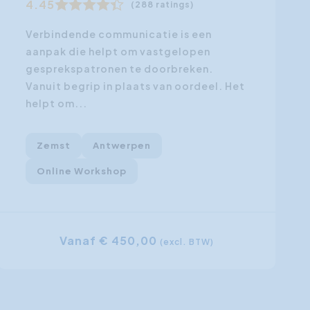
4.45
(288
(419 ratings)
Verbindende communica
lt zeggen. Maar op het
aanpak die helpt om v
rop aankomt, zwijg je.
gesprekspatronen te d
 een manier die harder
Vanuit begrip in plaats
edoelde. Of...
helpt om...
erpen
Zemst
Antwerpen
Online Workshop
 150,00
(excl. BTW)
Vanaf € 450,0