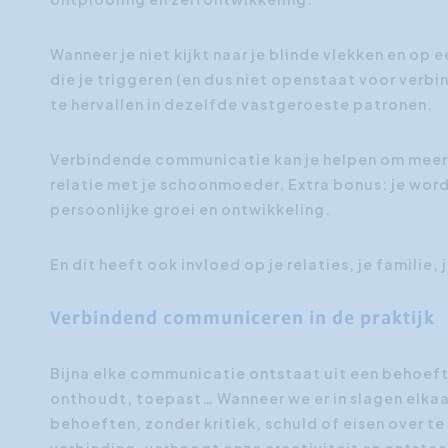
Wanneer je niet kijkt naar je blinde vlekken en op 
die je triggeren (en dus niet openstaat voor verb
te hervallen in dezelfde vastgeroeste patronen.
Verbindende communicatie kan je helpen om meer b
relatie met je schoonmoeder. Extra bonus: je wordt
persoonlijke groei en ontwikkeling.
En dit heeft ook invloed op je relaties, je familie
Verbindend communiceren in de praktijk
Bijna elke communicatie ontstaat uit een behoefte
onthoudt, toepast… Wanneer we er in slagen elkaa
behoeften, zonder kritiek, schuld of eisen over t