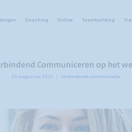
dingen
Coaching
Online
Teambuilding
Tra
Persoonlijke Ontwikkeling
Communicatie opleidingen
Sales Training
erbindend Communiceren op het we
Leiderschap Training
23 augustus 2021
|
verbindende communicatie
Assertiviteit cursus
AI opleidingen
Presentatietraining
Timemanagement
Persoonlijkheidsprofielen
Management Training