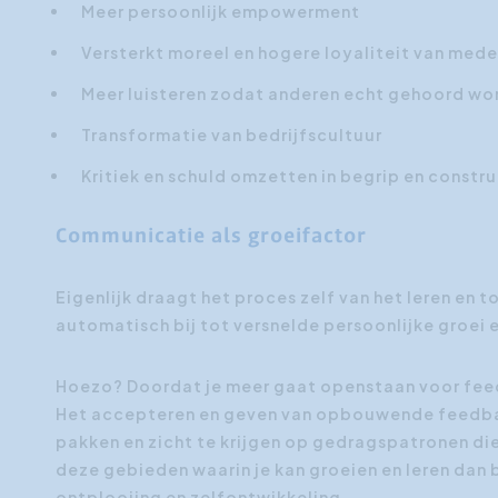
Meer persoonlijk empowerment
Versterkt moreel en hogere loyaliteit van med
Meer luisteren zodat anderen echt gehoord wo
Transformatie van bedrijfscultuur
Kritiek en schuld omzetten in begrip en const
Communicatie als groeifactor
Eigenlijk draagt het proces zelf van het leren e
automatisch bij tot versnelde persoonlijke groei 
Hoezo? Doordat je meer gaat openstaan voor feedba
Het accepteren en geven van opbouwende feedbac
pakken en zicht te krijgen op gedragspatronen die
deze gebieden waarin je kan groeien en leren dan 
ontplooiing en zelfontwikkeling.