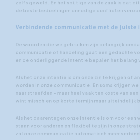
zelfs geweld. En het spijtige van de zaak is dat 
de beste bedoelingen onnodige conflicten veroo
Verbindende communicatie met de juiste i
De woorden die we gebruiken zijn belangrijk omda
communicatie of handeling gaat een gedachte voo
en de onderliggende intentie bepalen het belang
Als het onze intentie is om onze zin te krijgen of
worden in onze communicatie. En soms krijgen we 
naar streefden - maar heel vaak ten koste van een
wint misschien op korte termijn maar uiteindelijk be
Als het daarentegen onze intentie is om voor een 
staan voor anderen en flexibel te zijn in onze str
zal onze communicatie automatisch meer verbindi