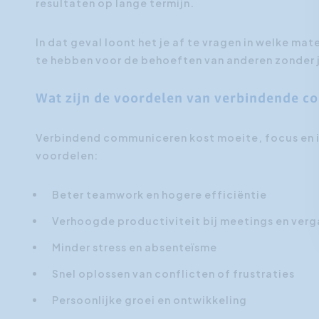
resultaten op lange termijn.
In dat geval loont het je af te vragen in welke mate
te hebben voor de behoeften van anderen zonder j
Wat zijn de voordelen van verbindende c
Verbindend communiceren kost moeite, focus en is
voordelen:
Beter teamwork en hogere efficiëntie
Verhoogde productiviteit bij meetings en ver
Minder stress en absenteïsme
Snel oplossen van conflicten of frustraties
Persoonlijke groei en ontwikkeling