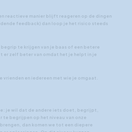
een reactieve manier blijft reageren op de dingen
indende feedback) dan loop je het risico steeds
egrip te krijgen van je baas of een betere
 er zelf beter van omdat het je helpt in je
, je vrienden en iedereen met wie je omgaat.
: je wil dat de andere iets doet, begrijpt,
r te begrijpen op het niveau van onze
e brengen, dan komen we tot een diepere