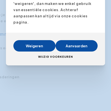
'weigeren', dan maken we enkel gebruik
van essentiële cookies. Achteraf
 je in staat bent om te luisteren naar en begrip
aanpassen kan altijd via onze cookies
e eigen behoeften uit het oog te verliezen.
pagina.
ommunicatie op het werk?
Weigeren
Aanvaarden
 een bewust keuze. Gelukkig zijn er veel
WIJZIG VOORKEUREN
gaderingen