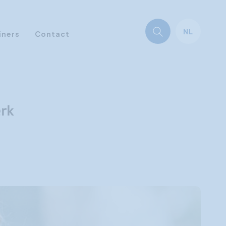
NL
iners
Contact
rk