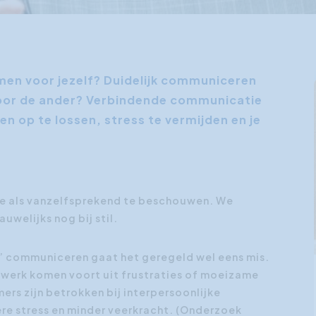
men voor jezelf? Duidelijk communiceren
voor de ander? Verbindende communicatie
en op te lossen, stress te vermijden en je
ie als vanzelfsprekend te beschouwen. We
uwelijks nog bij stil.
Vanaf 21.09.202
 communiceren gaat het geregeld wel eens mis.
t werk komen voort uit frustraties of moeizame
Assertiviteitstra
ers zijn betrokken bij interpersoonlijke
communiceren
ere stress en minder veerkracht. (Onderzoek