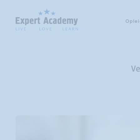
Oplei
V