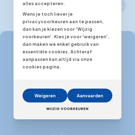
alles accepteren.
Volgende stap
Wens je toch liever je
privacyvoorkeuren aan te passen,
dan kan je kiezen voor 'Wijzig
voorkeuren'. Kies je voor 'weigeren',
dan maken we enkel gebruik van
essentiële cookies. Achteraf
info@expertacademy.be
aanpassen kan altijd via onze
+32 3 235 32 49
cookies pagina.
info@expertacademy.nl
+31 20 771 66 40
Weigeren
Aanvaarden
WIJZIG VOORKEUREN
Facebook
Instagram
LinkedIn
Youtube