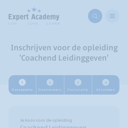
Inschrijven voor de opleiding
'Coachend Leidinggeven'
1
2
3
4
Cursusinfo
Deelnemers
Facturatie
Afronden
Je koos voor de opleiding