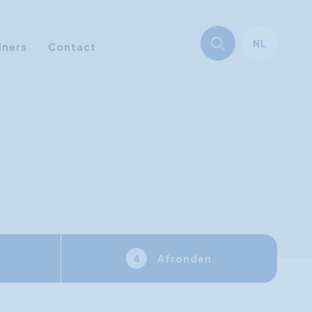
NL
iners
Contact
Afronden
4