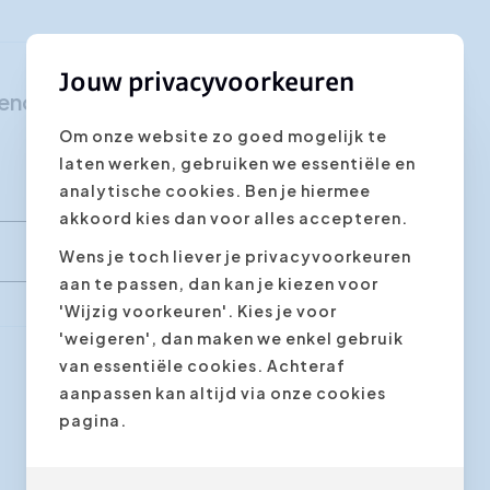
Klantgerichtheid
Social Media Training
Jouw privacyvoorkeuren
chend Leidinggeven"
HR opleidingen
Om onze website zo goed mogelijk te
laten werken, gebruiken we essentiële en
analytische cookies. Ben je hiermee
akkoord kies dan voor alles accepteren.
Wens je toch liever je privacyvoorkeuren
aan te passen, dan kan je kiezen voor
'Wijzig voorkeuren'. Kies je voor
'weigeren', dan maken we enkel gebruik
van essentiële cookies. Achteraf
aanpassen kan altijd via onze cookies
Volgende stap
pagina.