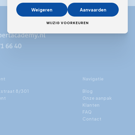
Weigeren
Aanvaarden
WIJZIG VOORKEUREN
pertacademy.nl
71 66 40
ent
Navigatie
kstraat 8/301
Blog
ent
Onze aanpak
Klanten
FAQ
Contact