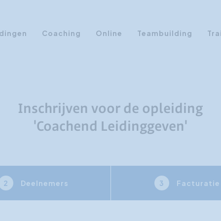
dingen
Coaching
Online
Teambuilding
Tra
Persoonlijke Ontwikkeling
Communicatie opleidingen
Sales Training
Inschrijven voor de opleiding
Leiderschap Training
'Coachend Leidinggeven'
Assertiviteit cursus
AI opleidingen
Presentatietraining
Deelnemers
Facturatie
2
3
Timemanagement
Persoonlijkheidsprofielen
Management Training