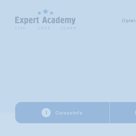
Oplei
Cursusinfo
1