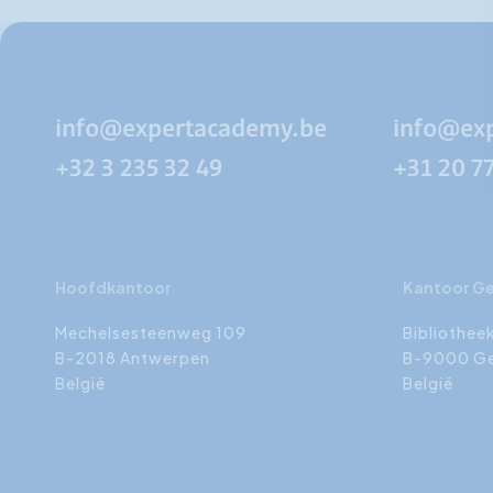
info@expertacademy.be
info@ex
+32 3 235 32 49
+31 20 7
Hoofdkantoor
Kantoor G
Mechelsesteenweg 109
Bibliothee
B-2018 Antwerpen
B-9000 G
België
België