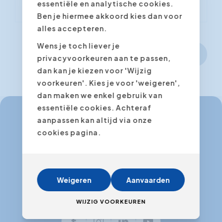
essentiële en analytische cookies.
Ben je hiermee akkoord kies dan voor
alles accepteren.
Wens je toch liever je
Volgende stap
privacyvoorkeuren aan te passen,
dan kan je kiezen voor 'Wijzig
voorkeuren'. Kies je voor 'weigeren',
dan maken we enkel gebruik van
essentiële cookies. Achteraf
aanpassen kan altijd via onze
cookies pagina.
info@expertacademy.be
+32 3 235 32 49
info@expertacademy.nl
Weigeren
Aanvaarden
+31 20 771 66 40
WIJZIG VOORKEUREN