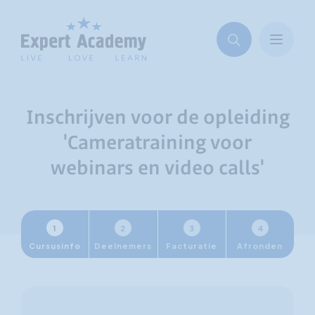
Inschrijven voor de opleiding
'Cameratraining voor
webinars en video calls'
1
2
3
4
Cursusinfo
Deelnemers
Facturatie
Afronden