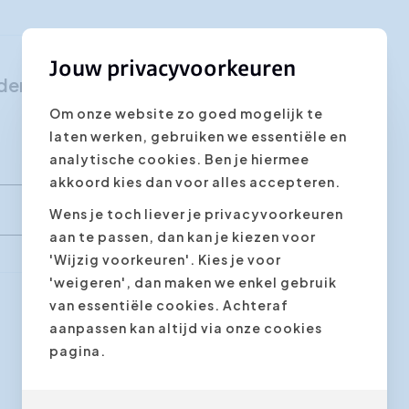
Klantgerichtheid
Social Media Training
Jouw privacyvoorkeuren
rbindende Communicatie"
HR opleidingen
Om onze website zo goed mogelijk te
laten werken, gebruiken we essentiële en
analytische cookies. Ben je hiermee
akkoord kies dan voor alles accepteren.
Wens je toch liever je privacyvoorkeuren
aan te passen, dan kan je kiezen voor
'Wijzig voorkeuren'. Kies je voor
'weigeren', dan maken we enkel gebruik
van essentiële cookies. Achteraf
aanpassen kan altijd via onze cookies
Volgende stap
pagina.