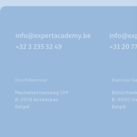
info@expertacademy.be
info@ex
+32 3 235 32 49
+31 20 7
Hoofdkantoor
Kantoor G
Mechelsesteenweg 109
Bibliothee
B-2018 Antwerpen
B-9000 G
België
België