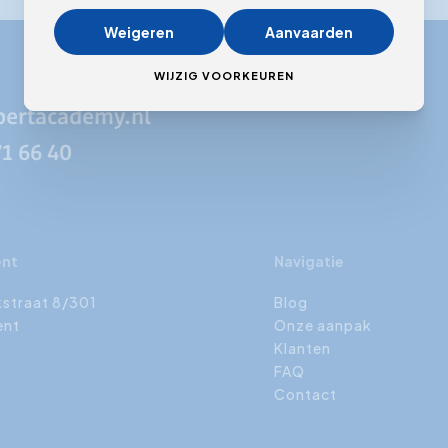
Weigeren
Aanvaarden
WIJZIG VOORKEUREN
pertacademy.nl
71 66 40
ent
Navigatie
kstraat 8/301
Blog
ent
Onze aanpak
Klanten
FAQ
Contact