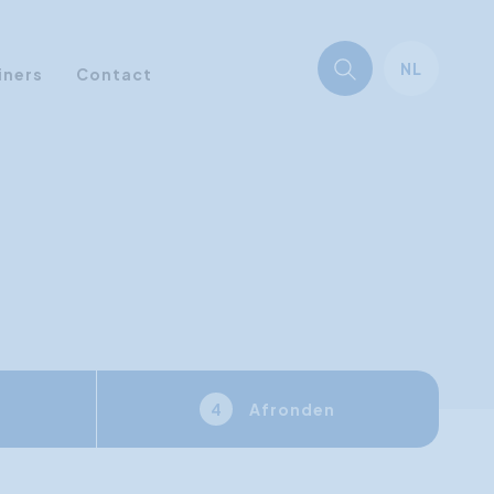
NL
iners
Contact
Afronden
4