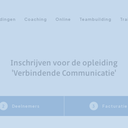
dingen
Coaching
Online
Teambuilding
Tra
Persoonlijke Ontwikkeling
Communicatie opleidingen
Sales Training
Inschrijven voor de opleiding
Leiderschap Training
'Verbindende Communicatie'
Assertiviteit cursus
AI opleidingen
Presentatietraining
Deelnemers
Facturatie
2
3
Timemanagement
Persoonlijkheidsprofielen
Management Training