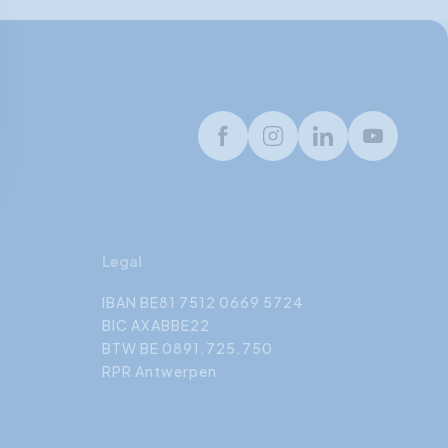
Facebook
Instagram
LinkedIn
Youtube
Legal
IBAN BE81 7512 0669 5724
BIC AXABBE22
BTW BE 0891.725.750
RPR Antwerpen