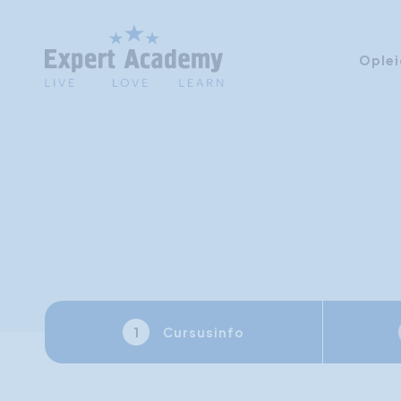
Oplei
Cursusinfo
1