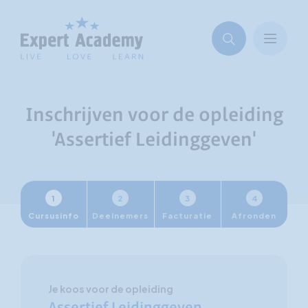
Inschrijven voor de opleiding
'Assertief Leidinggeven'
1
2
3
4
Cursusinfo
Deelnemers
Facturatie
Afronden
Je koos voor de opleiding