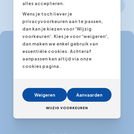
alles accepteren.
Volgende stap
Wens je toch liever je
privacyvoorkeuren aan te passen,
dan kan je kiezen voor 'Wijzig
voorkeuren'. Kies je voor 'weigeren',
dan maken we enkel gebruik van
essentiële cookies. Achteraf
info@expertacademy.be
aanpassen kan altijd via onze
+32 3 235 32 49
cookies pagina.
info@expertacademy.nl
+31 20 771 66 40
Weigeren
Aanvaarden
WIJZIG VOORKEUREN
Facebook
Instagram
LinkedIn
Youtube