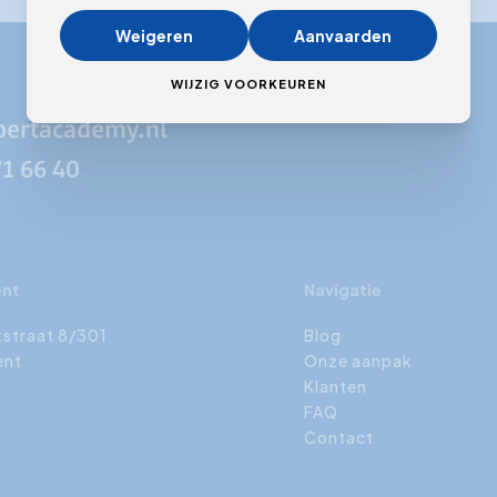
Weigeren
Aanvaarden
WIJZIG VOORKEUREN
pertacademy.nl
71 66 40
ent
Navigatie
kstraat 8/301
Blog
ent
Onze aanpak
Klanten
FAQ
Contact