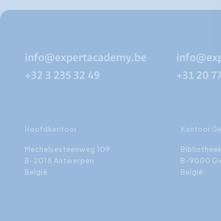
info@expertacademy.be
info@ex
+32 3 235 32 49
+31 20 7
Hoofdkantoor
Kantoor G
Mechelsesteenweg 109
Bibliothee
B-2018 Antwerpen
B-9000 G
België
België