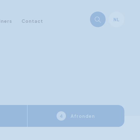
NL
iners
Contact
Afronden
4