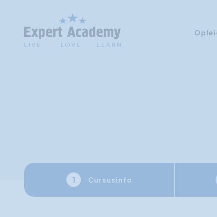
Oplei
Cursusinfo
1