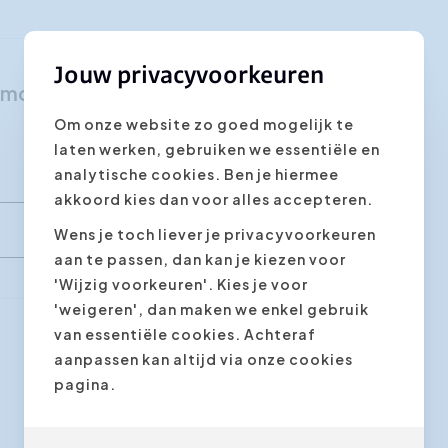
Klantgerichtheid
Social Media Training
Jouw privacyvoorkeuren
teemdenken"
HR opleidingen
Om onze website zo goed mogelijk te
laten werken, gebruiken we essentiële en
analytische cookies. Ben je hiermee
akkoord kies dan voor alles accepteren.
Wens je toch liever je privacyvoorkeuren
aan te passen, dan kan je kiezen voor
'Wijzig voorkeuren'. Kies je voor
'weigeren', dan maken we enkel gebruik
van essentiële cookies. Achteraf
aanpassen kan altijd via onze cookies
Volgende stap
pagina.