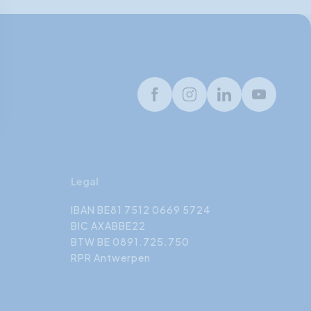
Facebook
Instagram
LinkedIn
Youtube
Legal
IBAN BE81 7512 0669 5724
BIC AXABBE22
BTW BE 0891.725.750
RPR Antwerpen