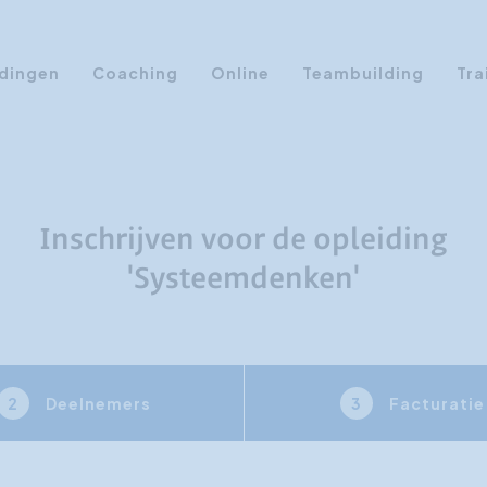
dingen
Coaching
Online
Teambuilding
Tra
Persoonlijke Ontwikkeling
Communicatie opleidingen
Sales Training
Inschrijven voor de opleiding
Leiderschap Training
'Systeemdenken'
Assertiviteit cursus
AI opleidingen
Presentatietraining
Deelnemers
Facturatie
2
3
Timemanagement
Persoonlijkheidsprofielen
Management Training