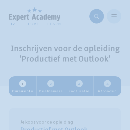
Inschrijven voor de opleiding
'Productief met Outlook'
1
2
3
4
Cursusinfo
Deelnemers
Facturatie
Afronden
Je koos voor de opleiding