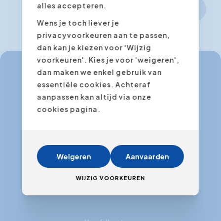
alles accepteren.
Volgende stap
Wens je toch liever je
privacyvoorkeuren aan te passen,
dan kan je kiezen voor 'Wijzig
voorkeuren'. Kies je voor 'weigeren',
dan maken we enkel gebruik van
essentiële cookies. Achteraf
info@expertacademy.be
aanpassen kan altijd via onze
+32 3 235 32 49
cookies pagina.
info@expertacademy.nl
+31 20 771 66 40
Weigeren
Aanvaarden
WIJZIG VOORKEUREN
Facebook
Instagram
LinkedIn
Youtube