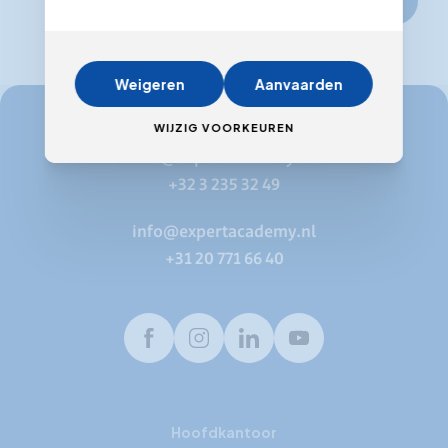
Weigeren
Aanvaarden
WIJZIG VOORKEUREN
info@expertacademy.be
+32 3 235 32 49
info@expertacademy.nl
+31 20 771 66 40
Facebook
Instagram
LinkedIn
Youtube
Hoofdkantoor