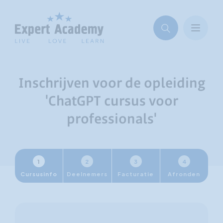
Inschrijven voor de opleiding
'ChatGPT cursus voor
professionals'
1
2
3
4
Cursusinfo
Deelnemers
Facturatie
Afronden