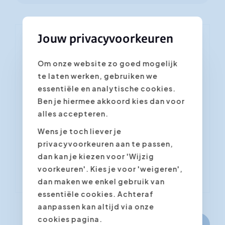
Jouw privacyvoorkeuren
Je schrijft je in voor de cursus
Om onze website zo goed mogelijk
"ChatGPT cursus voor
te laten werken, gebruiken we
professionals"
essentiële en analytische cookies.
Velden met een asterisk * zijn vereist
Ben je hiermee akkoord kies dan voor
alles accepteren.
Bevestig de gewenste datum/locatie
*
Wens je toch liever je
privacyvoorkeuren aan te passen,
dan kan je kiezen voor 'Wijzig
voorkeuren'. Kies je voor 'weigeren',
dan maken we enkel gebruik van
essentiële cookies. Achteraf
aanpassen kan altijd via onze
cookies pagina.
Volgende stap