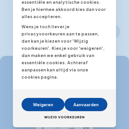
essentiële en analytische cookies.
Ben je hiermee akkoord kies dan voor
alles accepteren.
Wens je toch liever je
Volgende stap
privacyvoorkeuren aan te passen,
dan kan je kiezen voor 'Wijzig
voorkeuren'. Kies je voor 'weigeren',
dan maken we enkel gebruik van
essentiële cookies. Achteraf
aanpassen kan altijd via onze
cookies pagina.
info@expertacademy.be
+32 3 235 32 49
info@expertacademy.nl
Weigeren
Aanvaarden
+31 20 771 66 40
WIJZIG VOORKEUREN