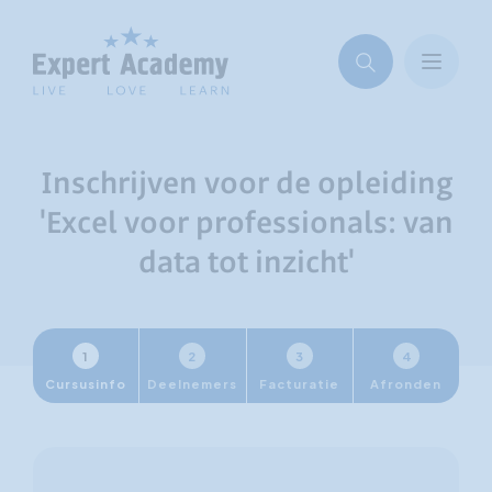
Inschrijven voor de opleiding
'Excel voor professionals: van
data tot inzicht'
1
2
3
4
Cursusinfo
Deelnemers
Facturatie
Afronden