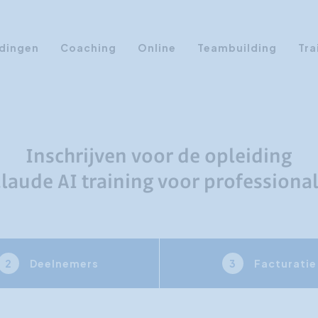
dingen
Coaching
Online
Teambuilding
Tra
Persoonlijke Ontwikkeling
Communicatie opleidingen
Sales Training
Inschrijven voor de opleiding
Leiderschap Training
Claude AI training voor professional
Assertiviteit cursus
AI opleidingen
Presentatietraining
Deelnemers
Facturatie
2
3
Timemanagement
Persoonlijkheidsprofielen
Management Training