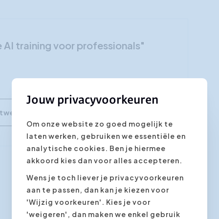
Klantgerichtheid
Social Media Training
e AI training voor professionals"
HR opleidingen
Jouw privacyvoorkeuren
Om onze website zo goed mogelijk te
laten werken, gebruiken we essentiële en
analytische cookies. Ben je hiermee
akkoord kies dan voor alles accepteren.
Volgende stap
Wens je toch liever je privacyvoorkeuren
aan te passen, dan kan je kiezen voor
'Wijzig voorkeuren'. Kies je voor
'weigeren', dan maken we enkel gebruik