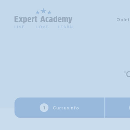
Oplei
'
Cursusinfo
1