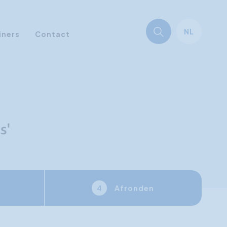
NL
iners
Contact
s'
Afronden
4