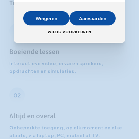
Troeven van deze online opleiding
Weigeren
Aanvaarden
01
WIJZIG VOORKEUREN
Boeiende lessen
Interactieve video, ervaren sprekers,
opdrachten en simulaties.
02
Altijd en overal
Onbeperkte toegang, op elk moment en elke
plaats, via laptop, PC, mobiel of TV.