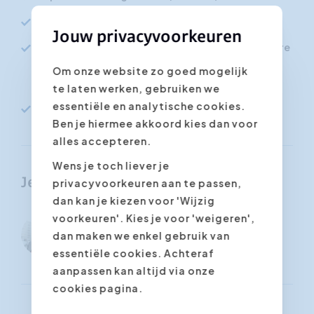
Accès à vie
Jouw privacyvoorkeuren
Apprenez où et quand vous voulez : sur votre
PC, votre téléphone portable ou votre
Om onze website zo goed mogelijk
télévision
te laten werken, gebruiken we
essentiële en analytische cookies.
Certificat de participation
Ben je hiermee akkoord kies dan voor
alles accepteren.
Wens je toch liever je
Je trainer
privacyvoorkeuren aan te passen,
dan kan je kiezen voor 'Wijzig
voorkeuren'. Kies je voor 'weigeren',
Harald Van
dan maken we enkel gebruik van
Beeck
essentiële cookies. Achteraf
aanpassen kan altijd via onze
cookies pagina.