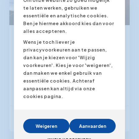
te laten werken, gebruiken we
essentiële en analytische cookies.
Ben je hiermee akkoord kies dan voor
alles accepteren.
Video Marketing
Wens je toch liever je
privacyvoorkeuren aan te passen,
4.2
(5 ratings)
dan kan je kiezen voor 'Wijzig
voorkeuren'. Kies je voor 'weigeren',
Video is hét middel om je bedrijf,
dan maken we enkel gebruik van
dienst, product en jezelf krachtig in
essentiële cookies. Achteraf
de verf te zetten. Video is
aanpassen kan altijd via onze
overtuigend, omdat het de kijker...
cookies pagina.
Lees meer
Weigeren
Aanvaarden