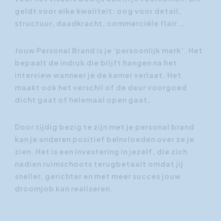
geldt voor elke kwaliteit: oog voor detail,
structuur, daadkracht, commerciële flair …
Jouw Personal Brand is je ‘persoonlijk merk’. Het
bepaalt de indruk die blijft hangen na het
interview wanneer je de kamer verlaat. Het
maakt ook het verschil of de deur voorgoed
dicht gaat of helemaal open gaat.
Door tijdig bezig te zijn met je personal brand
kan je anderen positief beïnvloeden over ze je
zien. Het is een investering in jezelf, die zich
nadien ruimschoots terugbetaalt omdat jij
sneller, gerichter en met meer succes jouw
droomjob kan realiseren.