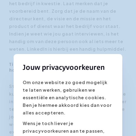
het bedrijf in kwestie. Laat merken dat je
voorbereid bent. Zorg dat je de naam van de
directeur kent, de visie en de missie en het
product of dienst waar het bedrijf voor staat.
Indien je weet wie jou gaat interviewen, is het
handig om van deze persoon ook al iets meer te
weten. LinkedIn is hierbij een handig hulpmiddel.
Tip 4 Gebruik de woorden die recruiters willen
Jouw privacyvoorkeuren
horen
Om onze website zo goed mogelijk
Stel dat je een aantal magische woorden zou
te laten werken, gebruiken we
kunnen gebruiken waardoor je meteen een goeie
essentiële en analytische cookies.
indruk maakt bij de interviewer? Je hoeft niet ver
Ben je hiermee akkoord kies dan voor
te zoeken naar de juiste woorden: ze staan in de
alles accepteren.
jobomschrijving. Zorg er voor dat je precies
Wens je toch liever je
weet wat er in de vacature staat en gebruik die
privacyvoorkeuren aan te passen,
exacte woorden terug in het gesprek. Omcirkel