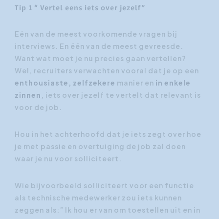
Tip 1 “ Vertel eens iets over jezelf”
Eén van de meest voorkomende vragen bij
interviews. En één van de meest gevreesde.
Want wat moet je nu precies gaan vertellen?
Wel, recruiters verwachten vooral dat je op een
enthousiaste, zelfzekere
manier en
in enkele
zinnen
, iets over jezelf te vertelt dat relevant is
voor de job.
Hou in het achterhoofd dat je iets zegt over hoe
je met passie en overtuiging de job zal doen
waar je nu voor solliciteert.
Wie bijvoorbeeld solliciteert voor een functie
als technische medewerker zou iets kunnen
zeggen als:” Ik hou er van om toestellen uit en in