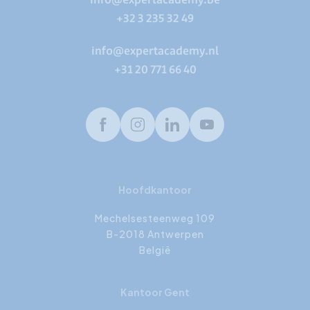
info@expertacademy.be
+32 3 235 32 49
info@expertacademy.nl
+31 20 771 66 40
Facebook
Instagram
LinkedIn
Youtube
Hoofdkantoor
Mechelsesteenweg 109
B-2018 Antwerpen
België
Kantoor Gent